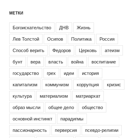
МЕТКИ
Богоискательство
ДНВ
Жизнь
Лев Толстой
Осипов
Политика
Россия
Способ верить
Федоров
Церковь
атеизм
бунт
вера
власть
война
воспитание
государство
грех
идеи
история
капитализм
коммунизм
коррупция
кризис
культура
материализм
матриархат
образ мысли
общее дело
общество
основной инстинкт
парадигмы
пассионарность
перверсия
псевдо-религии