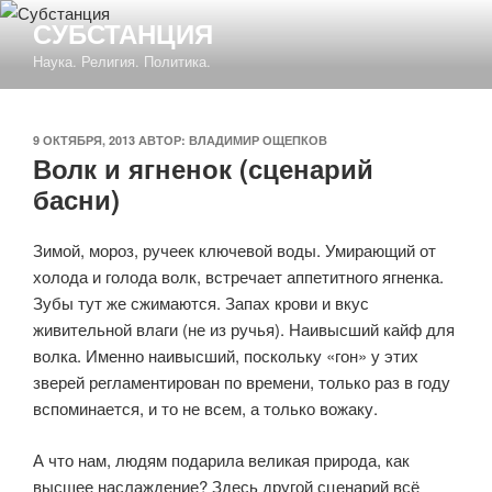
Перейти
СУБСТАНЦИЯ
к
Наука. Религия. Политика.
содержимому
ОПУБЛИКОВАНО
9 ОКТЯБРЯ, 2013
АВТОР:
ВЛАДИМИР ОЩЕПКОВ
Волк и ягненок (сценарий
басни)
Зимой, мороз, ручеек ключевой воды. Умирающий от
холода и голода волк, встречает аппетитного ягненка.
Зубы тут же сжимаются. Запах крови и вкус
живительной влаги (не из ручья). Наивысший кайф для
волка. Именно наивысший, поскольку «гон» у этих
зверей регламентирован по времени, только раз в году
вспоминается, и то не всем, а только вожаку.
А что нам, людям подарила великая природа, как
высшее наслаждение? Здесь другой сценарий всё