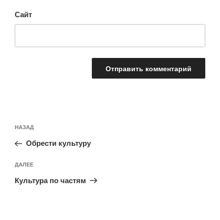
Сайт
Навигация
Предыдущая
НАЗАД
по
запись:
записям
Обрести культуру
Следующая
ДАЛЕЕ
запись
Культура по частям