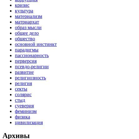
кризис
культура
материализм
матриархат
образ мысли
общее дело
общество
основной инстинкт
парадигмы
пассионарность
перверсия
псевдо-религии
развитие
религиозность
религия
секты
солярис
стыд
суеверия
феминизм
физика
цивилизация
Архивы