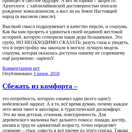
приведет в светлое будущее. А вот историки – запросто.
Археологи с хайлилайковской достоверностью описали
рождение хомосапиенсов, а жил ли на Земле Настоящий
народ (в высоком смысле).
Высокий смысл подразумевает и качество персон, и социума.
Как бы нам прозреть и удивиться своей недавней жестокой
историей, которую сотворили наши деды большевики. Это
грубо, НО НЕОБХОДИМО СКАЗАТЬ: разуть глаза и увидеть,
что в перестройку мы закопали в могилу лучшую модель
социума, которая оказалась доступна нашему не созревшему
ещё разумению –sapiensУ.
Комментариев нет
Опубликовано
3 июня, 2018
Сбежать из комфорта –
это потребность, которую означил один (всего один!)
нобелевский лауреат. А я то, всё время думаю, почему каждое
лето меня тянет в заполярье, в туристический дискомфорт.
Это же моя детская, сезонная, повседневность. Для
деревенского мальчика быт дальнего покоса: лошади, костёр,
шалаш и труд не адекватный возрасту, точно определяет
сознание – стыд, совесть и всё прочее из этого списка. Такова