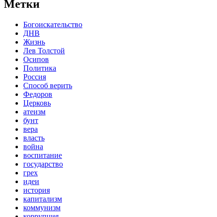
Метки
Богоискательство
ДНВ
Жизнь
Лев Толстой
Осипов
Политика
Россия
Способ верить
Федоров
Церковь
атеизм
бунт
вера
власть
война
воспитание
государство
грех
идеи
история
капитализм
коммунизм
коррупция