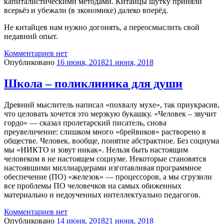
капиталистическими методами. Китайцы шутку приняли
всерьёз и убежали (в экономике) далеко вперёд.
Не китайцев нам нужно догонять, а переосмыслить свой
недавний опыт.
Комментариев нет
Опубликовано
16 июня, 2018
21 июня, 2018
Школа – поликлиника для души
Древний мыслитель написал «похвалу мухе», так приукрасив,
что целовать хочется это мерзкую букашку. «Человек – звучит
гордо» — сказал пролетарский писатель, снова
преувеличение: слишком много «брейвиков» растворено в
обществе. Человек, вообще, понятие абстрактное. Без социума
мы «НИКТО и зовут никак». Нельзя быть настоящим
человеком в не настоящем социуме. Некоторые становятся
настоявшими миллиардерами изготавливая программное
обеспечение (ПО) «железок» — процессоров, а мы сгрузили
все проблемы ПО человечков на самых обиженных
материально и недоученных интеллектуально педагогов.
Комментариев нет
Опубликовано
14 июня, 2018
21 июня, 2018