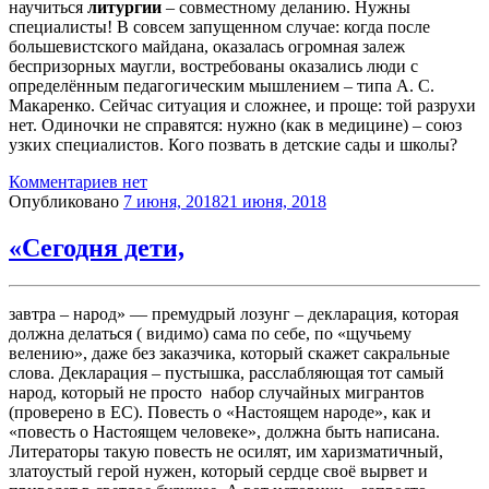
научиться
литургии
– совместному деланию. Нужны
специалисты! В совсем запущенном случае: когда после
большевистского майдана, оказалась огромная залеж
беспризорных маугли, востребованы оказались люди с
определённым педагогическим мышлением – типа А. С.
Макаренко. Сейчас ситуация и сложнее, и проще: той разрухи
нет. Одиночки не справятся: нужно (как в медицине) – союз
узких специалистов. Кого позвать в детские сады и школы?
Комментариев нет
Опубликовано
7 июня, 2018
21 июня, 2018
«Сегодня дети,
завтра – народ» — премудрый лозунг – декларация, которая
должна делаться ( видимо) сама по себе, по «щучьему
велению», даже без заказчика, который скажет сакральные
слова. Декларация – пустышка, расслабляющая тот самый
народ, который не просто набор случайных мигрантов
(проверено в ЕС). Повесть о «Настоящем народе», как и
«повесть о Настоящем человеке», должна быть написана.
Литераторы такую повесть не осилят, им харизматичный,
златоустый герой нужен, который сердце своё вырвет и