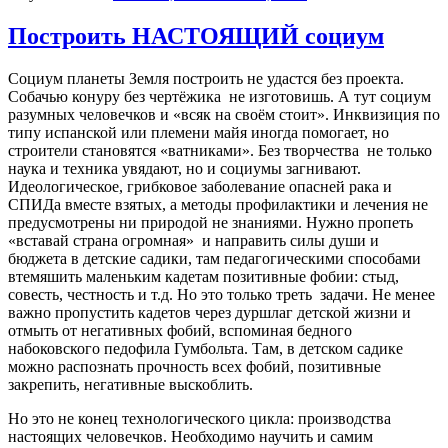
Построить НАСТОЯЩИЙ социум
Социум планеты Земля построить не удастся без проекта.
Собачью конуру без чертёжика
не изготовишь. А тут социум
разумных человечков и «всяк на своём стоит». Инквизиция по
типу испанской или племени майя иногда помогает, но
строители становятся «ватниками». Без творчества
не только
наука и техника увядают, но и социумы загнивают.
Идеологическое, грибковое заболевание опасней рака и
СПИДа вместе взятых, а методы профилактики и лечения не
предусмотрены ни природой не знаниями. Нужно пропеть
«вставай страна огромная»
и направить силы души и
бюджета в детские садики, там педагогическими способами
втемяшить маленьким кадетам позитивные фобии: стыд,
совесть, честность и т.д. Но это только треть
задачи. Не менее
важно пропустить кадетов через дуршлаг детской жизни и
отмыть от негативных фобий, вспоминая бедного
набоковского педофила Гумбольта. Там, в детском садике
можно распознать прочность всех фобий, позитивные
закрепить, негативные выскоблить.
Но это не конец технологического цикла: производства
настоящих человечков. Необходимо научить и самим