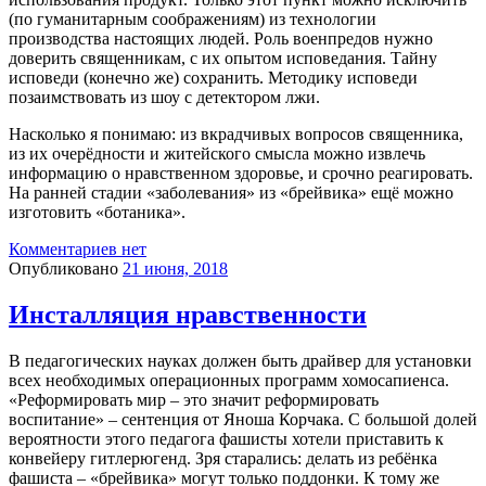
(по гуманитарным соображениям) из технологии
производства настоящих людей. Роль военпредов нужно
доверить священникам, с их опытом исповедания. Тайну
исповеди (конечно же) сохранить. Методику исповеди
позаимствовать из шоу с детектором лжи.
Насколько я понимаю: из вкрадчивых вопросов священника,
из их очерёдности и житейского смысла можно извлечь
информацию о нравственном здоровье, и срочно реагировать.
На ранней стадии «заболевания» из «брейвика» ещё можно
изготовить «ботаника».
Комментариев нет
Опубликовано
21 июня, 2018
Инсталляция нравственности
В педагогических науках должен быть драйвер для установки
всех необходимых операционных программ хомосапиенса.
«Реформировать мир – это значит реформировать
воспитание» – сентенция от Яноша Корчака. С большой долей
вероятности этого педагога фашисты хотели приставить к
конвейеру гитлерюгенд. Зря старались: делать из ребёнка
фашиста – «брейвика» могут только поддонки. К тому же