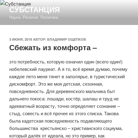
Перейти
СУБСТАНЦИЯ
к
Наука. Религия. Политика.
содержимому
ОПУБЛИКОВАНО
3 ИЮНЯ, 2018
АВТОР:
ВЛАДИМИР ОЩЕПКОВ
Сбежать из комфорта –
это потребность, которую означил один (всего один!)
нобелевский лауреат. А я то, всё время думаю, почему
каждое лето меня тянет в заполярье, в туристический
дискомфорт. Это же моя детская, сезонная,
повседневность. Для деревенского мальчика быт
дальнего покоса: лошади, костёр, шалаш и труд не
адекватный возрасту, точно определяет сознание –
стыд, совесть и всё прочее из этого списка. Такова
была кадетская повседневность подавляющего
большинства
крестьянско – христианского социума,
который далёк от идеала, но это пример, как