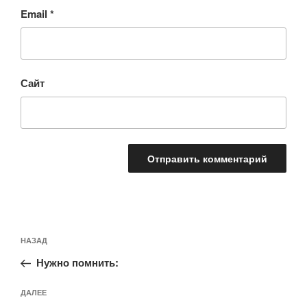
Email
*
Сайт
Навигация
Предыдущая
НАЗАД
по
запись:
записям
Нужно помнить:
Следующая
ДАЛЕЕ