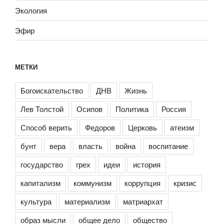
Экология
Эфир
МЕТКИ
Богоискательство
ДНВ
Жизнь
Лев Толстой
Осипов
Политика
Россия
Способ верить
Федоров
Церковь
атеизм
бунт
вера
власть
война
воспитание
государство
грех
идеи
история
капитализм
коммунизм
коррупция
кризис
культура
материализм
матриархат
образ мысли
общее дело
общество