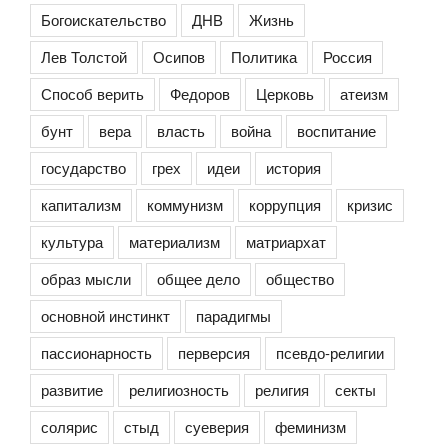
Богоискательство
ДНВ
Жизнь
Лев Толстой
Осипов
Политика
Россия
Способ верить
Федоров
Церковь
атеизм
бунт
вера
власть
война
воспитание
государство
грех
идеи
история
капитализм
коммунизм
коррупция
кризис
культура
материализм
матриархат
образ мысли
общее дело
общество
основной инстинкт
парадигмы
пассионарность
перверсия
псевдо-религии
развитие
религиозность
религия
секты
солярис
стыд
суеверия
феминизм