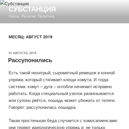
Перейти
СУБСТАНЦИЯ
к
Наука. Религия. Политика.
содержимому
МЕСЯЦ:
АВГУСТ 2019
ОПУБЛИКОВАНО
31 АВГУСТА, 2019
Рассупонились
Есть такой нехитрый, сыромятный ремешок в конной
упряжи, который стягивает клещи хомута. И тогда
система: хомут – дуга – оглобли начинает исправно
работать. Когда специальный узелок развязывается
или супонь рвётся, лошадь может убежать от телеги.
Говорят: рассупонилась лошадка.
Такая простенькая беда случается с хомосапиенсами:
они теряют идеологическую упряжь и не только