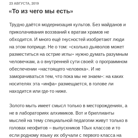
ОПУБЛИКОВАНО
23 АВГУСТА, 2019
«То из чего мы есть»
Трудно даётся модернизация культов. Без майданов и
приколачивания воззваний к вратам храмов не
обходится. И много ещё гнусностей изобретают люди
на этом поприще. Не о том: «сколько дьяволов может
разместиться на острие иглы» нужно думать разумным
человечкам, а о внутренней сути своей: о программном
обеспечении «настоящего человека». И не
заморачиваться тем, что пока мы не знаем»: на каких
носителях эта «инфа» размещается, в голове ли
находится или где-то ниже.
Золото мыть имеет смысл только в месторождениях, а
не в лабораториях алхимиков. Вот и бриллианты
мыслей на тему специальной педагогии живут только в
головах неофитов – выпускников 10ых классов и то
если родному языку их обучали с первого класса на