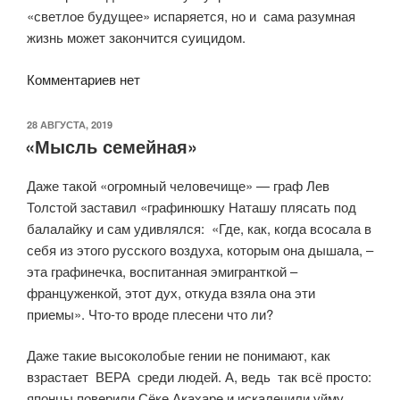
«светлое будущее» испаряется, но и сама разумная
жизнь может закончится суицидом.
Комментариев нет
ОПУБЛИКОВАНО
28 АВГУСТА, 2019
«Мысль семейная»
Даже такой «огромный человечище» — граф Лев
Толстой заставил «графинюшку Наташу плясать под
балалайку и сам удивлялся: «Где, как, когда всосала в
себя из этого русского воздуха, которым она дышала, –
эта графинечка, воспитанная эмигранткой –
француженкой, этот дух, откуда взяла она эти
приемы». Что-то вроде плесени что ли?
Даже такие высоколобые гении не понимают, как
взрастает ВЕРА среди людей. А, ведь так всё просто:
японцы поверили Сёке Акахаре и искалечили уйму