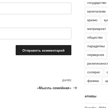
государство
капитализм
кризис
ку
матриархат
общество
парадигмы
перверсия
религиознос
солярис
физика
ц
ДАЛЕЕ
Следующая
запись
«Мысль семейная»
АРХИВЫ
Октябрь 2021