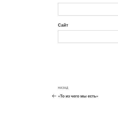
Сайт
Навигация
Предыдущая
НАЗАД
по
запись:
«То из чего мы есть»
записям