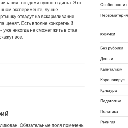
чивания гвоздями нужного диска. Это
Особенности 
анном эксперименте, лучше –
Первоматери
артышку отдадут на вскармливание
ла щенят. Есть вполне конкретный
» уже никогда не сможет жить в стае
РУБРИКИ
кажут все.
Без рубрики
Деньги
Капитализм
Коронавирус
Культура
Педагогика
Политика
рий
Религия
бликован.
Обязательные поля помечены