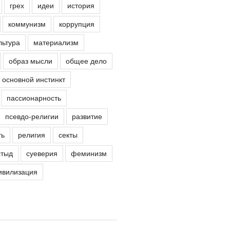
грех
идеи
история
коммунизм
коррупция
льтура
материализм
образ мысли
общее дело
основной инстинкт
пассионарность
псевдо-религии
развитие
ть
религия
секты
стыд
суеверия
феминизм
ивилизация