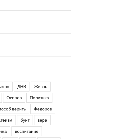
ьство
ДНВ
Жизнь
Осипов
Политика
пособ верить
Федоров
атеизм
бунт
вера
йна
воспитание