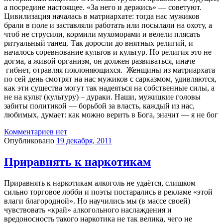
а посредине настоящее. «За него и держись» — советуют.
Цивилизация началась в матриархате: тогда нас мужиков
брали в поле и заставляли работать или посылали на охоту, а
чтоб не струсили, кормили мухоморами и велели плясать
ритуальный танец. Так доросли до внятных религий, и
началось соревнование культов и культур. Но религия это не
догма, а живой организм, он должен развиваться, иначе
гибнет, отравляя поклоняющихся. Женщины из матриархата
по сей день смотрят на нас мужиков с сарказмом, удивляются,
как эти существа могут так надеяться на собственные силы, а
не на культ (культуру) – дураки. Наши, мужицкие головы
забиты политикой — борьбой за власть, каждый из нас,
любимых, думает: как можно верить в Бога, значит — я не бог
Комментариев нет
Опубликовано
19 декабря, 2011
Приравнять к наркотикам
Приравнять к наркотикам алкоголь не удаётся, слишком
сильно торговое лобби и поэты постарались в рекламе «этой
влаги благородной». Но научились мы (в массе своей)
чувствовать «край» алкогольного наслаждения и
вредоносность такого наркотика не так велика, чего не