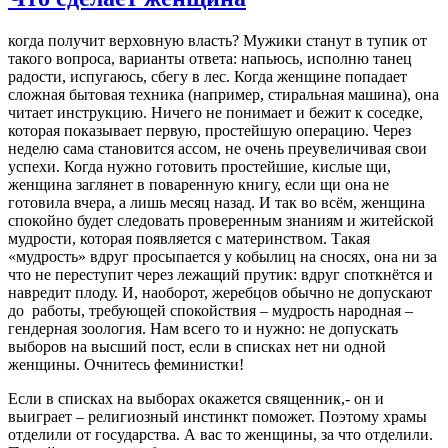
когда получит верховную власть? Мужики станут в тупик от
такого вопроса, варианты ответа: напьюсь, исполню танец
радости, испугаюсь, сбегу в лес. Когда женщине попадает
сложная бытовая техника (например, стиральная машина), она
читает инструкцию. Ничего не понимает и бежит к соседке,
которая показывает первую, простейшую операцию. Через
неделю сама становится ассом, не очень преувеличивая свои
успехи. Когда нужно готовить простейшие, кислые щи,
женщина заглянет в поваренную книгу, если щи она не
готовила вчера, а лишь месяц назад. И так во всём, женщина
спокойно будет следовать проверенным знаниям и житейской
мудрости, которая появляется с материнством. Такая
«мудрость» вдруг просыпается у кобылиц на сносях, она ни за
что не переступит через лежащий прутик: вдруг споткнётся и
навредит плоду. И, наоборот, жеребцов обычно не допускают
до работы, требующей спокойствия – мудрость народная –
гендерная зоология. Нам всего то и нужно: не допускать
выборов на высший пост, если в списках нет ни одной
женщины. Очнитесь феминистки!
Если в списках на выборах окажется священник,- он и
выиграет – религиозный инстинкт поможет. Поэтому храмы
отделили от государства. А вас то женщины, за что отделили.