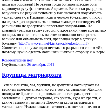
деды изуродовали! Не отвели тогда большевистские боги
карающую руку фанатичных Авраамов. Всплески рыцарства
верующих не редкий феномен: у нас пытаются подсмотреть
«конец света», в Израиле люди в черном (буквально) плюют
на одетых разноцветно, экономика «запада» стагнирует, ей
религиозно не доверяют и перестают
потреблять
. Но
главный «рыцарь веры» говорил откровенно: «мне еще далеко
до веры, но я не пытаюсь на этом основании осквернять
великое или обманывать себя, превращая веру в детскую
болезнь» (
http://www.vehi.net/kierkegor/kjerkegor.html
).
Удивительно, но у женщин нет такого разрыва со своим «Я»,
поэтому нужно сделать маленький шажок в сторону ИХ веры.
Комментариев нет
Опубликовано
26 декабря, 2011
Крупицы матриархата
Теперь понятно, мы, мужики, не допустим матриархата на
верхнем эшелоне власти, но есть тому оправдание. Женщин
никогда не брали и не приковывали на галерах, грести не
заставляли. С другой стороны, как узнать, куда же грести, с
каким темпом и где мели? Дорожная карта затерялась в
матриархате. Нужна какая-то хитрость, разведданные, но и