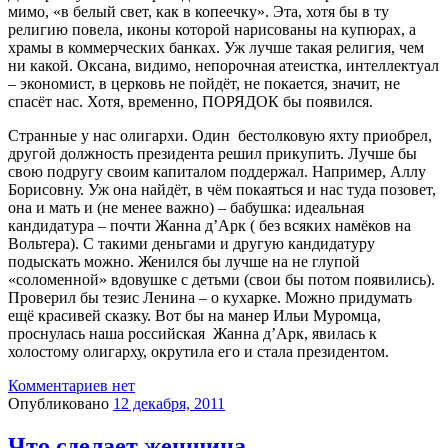
мимо, «в белый свет, как в копеечку». Эта, хотя бы в ту
религию повела, иконы которой нарисованы на купюрах, а
храмы в коммерческих банках. Уж лучше такая религия, чем
ни какой. Оксана, видимо, непорочная атеистка, интеллектуал
– экономист, в церковь не пойдёт, не покается, значит, не
спасёт нас. Хотя, временно, ПОРЯДОК бы появился.
Странные у нас олигархи. Один бестолковую яхту приобрел,
другой должность президента решил прикупить. Лучше бы
свою подругу своим капиталом поддержал. Например, Аллу
Борисовну. Уж она найдёт, в чём покаяться и нас туда позовет,
она и мать и (не менее важно) – бабушка: идеальная
кандидатура – почти Жанна д’Арк ( без всяких намёков на
Вольтера). С такими деньгами и другую кандидатуру
подыскать можно. Женился бы лучше на не глупой
«соломенной» вдовушке с детьми (свои бы потом появились).
Проверил бы тезис Ленина – о кухарке. Можно придумать
ещё красивей сказку. Вот бы на манер Ильи Муромца,
проснулась наша российская Жанна д’Арк, явилась к
холостому олигарху, окрутила его и стала президентом.
Комментариев нет
Опубликовано
12 декабря, 2011
Что сделает женщина