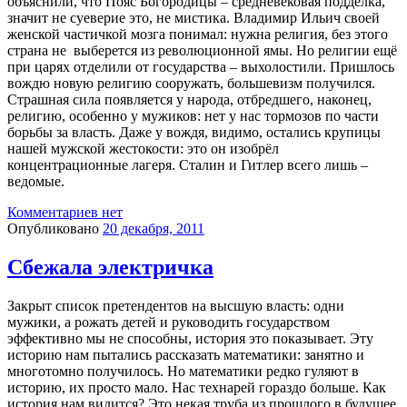
объяснили, что Пояс Богородицы – средневековая подделка,
значит не суеверие это, не мистика. Владимир Ильич своей
женской частичкой мозга понимал: нужна религия, без этого
страна не выберется из революционной ямы. Но религии ещё
при царях отделили от государства – выхолостили. Пришлось
вождю новую религию сооружать, большевизм получился.
Страшная сила появляется у народа, отбредшего, наконец,
религию, особенно у мужиков: нет у нас тормозов по части
борьбы за власть. Даже у вождя, видимо, остались крупицы
нашей мужской жестокости: это он изобрёл
концентрационные лагеря. Сталин и Гитлер всего лишь –
ведомые.
Комментариев нет
Опубликовано
20 декабря, 2011
Сбежала электричка
Закрыт список претендентов на высшую власть: одни
мужики, а рожать детей и руководить государством
эффективно мы не способны, история это показывает. Эту
историю нам пытались рассказать математики: занятно и
многотомно получилось. Но математики редко гуляют в
историю, их просто мало. Нас технарей гораздо больше. Как
история нам видится? Это некая труба из прошлого в будущее,