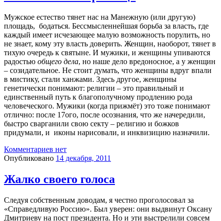
Мужское естество тянет нас на Манежную (или другую)
площадь, бодаться. Бессмысленнейшая борьба за власть, где
каждый имеет исчезающее малую возможность порулить, но
не знает, кому эту власть доверить. Женщин, наоборот, тянет в
тихую очередь к святыне. И мужики, и женщины упиваются
радостью
общего дела
, но наше дело вредоносное, а у женщин
– созидательное. Не стоит думать, что женщины вдруг впали
в мистику, стали ханжами. Здесь другое, женщины
генетически понимают: религии – это правильный и
единственный путь к благополучному продлению рода
человеческого. Мужики (когда прижмёт) это тоже понимают
отлично: после 17ого, после осознания, что же начередили,
быстро сварганили свою секту – религию и божков
придумали, и иконы нарисовали, и инквизицию назначили.
Комментариев нет
Опубликовано
14 декабря, 2011
Жалко своего голоса
Следуя собственным доводам, я честно проголосовал за
«Справедливую Россию». Был уверен: они выдвинут Оксану
Дмитриеву на пост президента. Но и эти выстрелили совсем