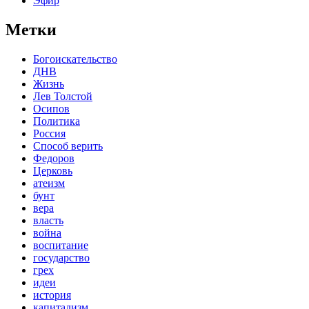
Эфир
Метки
Богоискательство
ДНВ
Жизнь
Лев Толстой
Осипов
Политика
Россия
Способ верить
Федоров
Церковь
атеизм
бунт
вера
власть
война
воспитание
государство
грех
идеи
история
капитализм