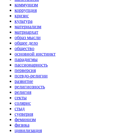
коммунизм
коррупция
кризис
культура
материализм
матриархат
образ мысли
общее дело
общество
основной инстинкт
парадигмы
пассионарность
перверсия
псевдо-религии
развитие
религиозность
религия
секты
солярис
стыд
суеверия
феминизм
физика
цивилизация