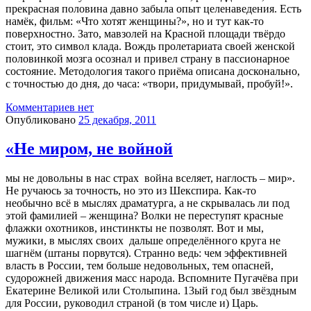
прекрасная половина давно забыла опыт целенаведения. Есть
намёк, фильм: «Что хотят женщины?», но и тут как-то
поверхностно. Зато, мавзолей на Красной площади твёрдо
стоит, это символ клада. Вождь пролетариата своей женской
половинкой мозга осознал и привел страну в пассионарное
состояние. Методология такого приёма описана досконально,
с точностью до дня, до часа: «твори, придумывай, пробуй!».
Комментариев нет
Опубликовано
25 декабря, 2011
«Не миром, не войной
мы не довольны в нас страх война вселяет, наглость – мир».
Не ручаюсь за точность, но это из Шекспира. Как-то
необычно всё в мыслях драматурга, а не скрывалась ли под
этой фамилией – женщина? Волки не переступят красные
флажки охотников, инстинкты не позволят. Вот и мы,
мужики, в мыслях своих дальше определённого круга не
шагнём (штаны порвутся). Странно ведь: чем эффективней
власть в России, тем больше недовольных, тем опасней,
судорожней движения масс народа. Вспомните Пугачёва при
Екатерине Великой или Столыпина. 13ый год был звёздным
для России, руководил страной (в том числе и) Царь.