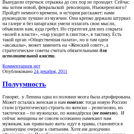
Вынудили отречься: отрыжка до сих пор не проходит. Сейчас
мы хотим новой, февральской революции, Нъюкеренского?
Пройдёт немного времени, и история расскажет: нами
руководили лучшие из мужчин. Они крепко держали штурвал
на галере и без шпаргалки умели излагать свои мысли,
объясняли нам, куда гребут. Но стратегия для них сокрыта
«волей к власти», «пар уходит в свисток», в тактику. Есть
такой орган «Общественная палата», но и там одни
«аксакалы», может заменить на «Женский совет», а
стратегические советы считать обязательными
для
исполнительной власти
.
Комментариев нет
Опубликовано
24 декабря, 2011
Полуумность
Говорят, у Ленина одна из половин мозга была атрофирована.
Может осталась женская и нам
повезло
: тогда новую Россию
стали (стратегически) строить по женски – религиозно, но
тактически – по мужицски, по живодёрски (
не повезло
). И
сейчас женщины не совсем осознанно намекают нам
мужикам, как правильно жить: идут в храмы, становятся в
длиннущие очереди к святыням. Хотя им доходчиво