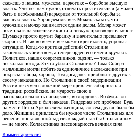
скажешь о нашем, мужском, наркотике – борьбе за высшую
власть. Учиться нам нужно, отличать простительный (а может
быть и необходимый) карьеризм от тотальной борьбы за
высшую власть. Упрощаем мы всё. Можно сказать, что
художник и моляр занимаются одним делом. Моляр может
посетовать на маленькие кисти и низкую производительность.
Шумахер просто крутит баранку и значительно превышает
скорость. И так во всем и всё можно критиковать, упрощая
ситуацию. Когда-то критика действий Столыпина
закончилась убийством, а теперь орден его имени вручают.
Политиков, наших современников, оценят, — только
несколько погодя. За что убили Столыпина? Тома Сойера
мальчишки могли побить за единоличное наслаждение при
покраске забора, хорошо, Том догадался приобщить других к
своему наказанию. Но Столыпин в своей модернизации
России не сумел в должной мере привлечь соборность и
традиции российские, на мудрость свою и
распорядительность понадеялся, возгордился. Возбудил он
других гордецов и был наказан. Гендерная это проблема. Будь
на месте Петра Аркадьевича женщина, совсем другое было бы
дело. Женщина привлекла бы нужное число Столыпиных для
решения поставленной задачи: каждый стал бы Столыпиным
— не много. Коллективная пассионарность великая сила.
Комментариев нет