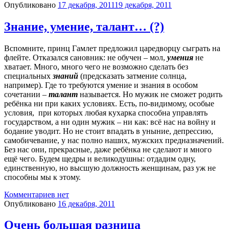
Опубликовано
17 декабря, 2011
19 декабря, 2011
Знание, умение, талант… (?)
Вспомните, принц Гамлет предложил царедворцу сыграть на
флейте. Отказался сановник: не обучен – мол,
умения
не
хватает. Много, много чего не возможно сделать без
специальных
знаний
(предсказать затмение солнца,
например). Где то требуются умение и знания в особом
сочетании –
талант
называется. Но мужик не сможет родить
ребёнка ни при каких условиях. Есть, по-видимому, особые
условия, при которых любая кухарка способна управлять
государством, а ни один мужик – ни как: всё нас на войну и
бодание уводит. Но не стоит впадать в уныние, депрессию,
самобичевание, у нас полно наших, мужских предназначений.
Без нас они, прекрасные, даже ребёнка не сделают и много
ещё чего. Будем щедры и великодушны: отдадим одну,
единственную, но высшую должность женщинам, раз уж не
способны мы к этому.
Комментариев нет
Опубликовано
16 декабря, 2011
Очень большая разница