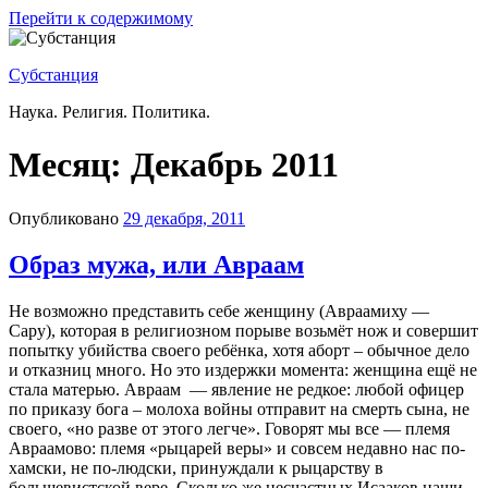
Перейти к содержимому
Субстанция
Наука. Религия. Политика.
Месяц:
Декабрь 2011
Опубликовано
29 декабря, 2011
Образ мужа, или Авраам
Не возможно представить себе женщину (Авраамиху —
Сару), которая в религиозном порыве возьмёт нож и совершит
попытку убийства своего ребёнка, хотя аборт – обычное дело
и отказниц много. Но это издержки момента: женщина ещё не
стала матерью. Авраам — явление не редкое: любой офицер
по приказу бога – молоха войны отправит на смерть сына, не
своего, «но разве от этого легче». Говорят мы все — племя
Авраамово: племя «рыцарей веры» и совсем недавно нас по-
хамски, не по-людски, принуждали к рыцарству в
большевистской вере. Сколько же несчастных Исааков наши