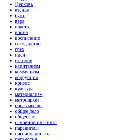
Церковь
атеизм
бунт
вера
власть
война
воспитание
государство
грех
идеи
история
капитализм
коммунизм
коррупция
кризис
культура
материализм
матриархат
образ мысли
общее дело
общество
основной инстинкт
парадигмы
пассионарность
перверсия