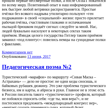
прошли первые бессмертные полки, а после ОПЫТ покатился
по всему миру. Позитивный опыт в наш информированный
век быстрее любой ветрянки распространяется. Простые
пчёлки без всякого надрыва утилитарно пользуют «ген
подражания» в своей «социальной» жизни: просто прилетает
рабочая пчёлка, счастливым глазками и испачканным
пыльцой брюшком подаёт сигнал: следуйте за мной. Нас,
людей буквально насилуют в некоторых сектах таким
приёмом. Имидж целого государства Гитлер таким приёмом
заманил «под плинтус»: повелись немцы на суицидные полки
с факелами.
Комментариев нет
Опубликовано
13 июня, 2017
Педагогическая поэма №2
Туристический «марафон» по маршруту «Сивая Маска –
Астрахань» — дело не простое: не одни кеды сносишь, и
байковых рубашек дюжину. Это уже проблема туристического
бизнеса, им и карты, и абрисы в руки. Главное не в этом: есть
в России писатель такого «туристического» профиля, который
не побоялся спросить себя: «где ты, моя вера?», и не
постеснялся предложить «международный конгресс вер»,
«
мечтает создать приемного сына, который будет