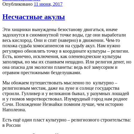
Опубликовано
11 июня, 2017
Несчастные акулы
Эти хищники вынуждены безостанову двигаться, иначе
задохнутся в сиюминутной точке воды, где они выработали
весь кислород. Они и спят (наверно) в движении. Чем-то
похожа судьба хомосапиенсов на судьбу акул. Нам нужно
регулярно обновлять точку в координате культуры – религии.
Есть, конечно, исключения, как оленеводческие культуры
заполярья, но мы их спаиваем нещадно. Или религия денег, но
она опасна для экологии планеты: ведь всё замусорим и
отравим престижными безделушками.
Мы обожаем путешествовать мысленно по
культурно –
религиозным местам, даже на луне и солнце государства
строили. Гулливер и у великанов бывал, у разумных лошадей
и у гномов миротворствовал. Изумрудный город нам роднее
Сочи. Похождение Незнайки помним лучше, чем историю
Наполеона.
Есть ещё один пласт культурно – религиозного строительства:
в России