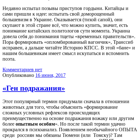
Недавно испытал позывы приступов гордыни. Китайцы и
сами пришли к идее: испытать свой доморощенный
большевизм в Украине. Оказывается (тихой сапой), они
скупают в этой стране всё, что можно купить, значит, есть
понимание китайских политологов сути момента. Украина
довела себя до понимания тщеты «временных правительств».
Пора формировать «опломбированный вагончик», Транссиб
исправен, а дальше читайте Историю КПСС. В этой «бане» и
нашим большевикам имеет смысл искупаться и вспомнить
поэта.
Комментариев нет
Опубликовано
16 июня, 2017
«Ген подражания»
Этот популярный термин придумали сначала в отношении
животных для того, чтобы объяснить
«формирование
сложных условных рефлексов происходящих
преимущественно на основе подражания вожаку или другим
более
опытным особям
». Но после такой термин удачно
прокрался в психоанализ. Появлением необычайного ОПЫТА
среди
россиян мы обязаны Тюмени (или
Томску)? Там