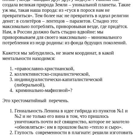
создала великая природа Земли – уникальной планеты. Такие
уж мы, такая наша порода: из «гуся в порося нам не
превратиться». Тем более нас не превратить в идеал религии
денег: в солитёров – лентецов – паразитов. Стыдно это:
максимально потреблять, приворовывая везде, где придётся.
Нам, в России должно быть стыдно вдвойне: мы
приворовываем для своего максимально – минимального
потребления из недр родины: из фонда будущих поколений.
Кажется мы заблудились, не знаем координат, в какой
ментальности находимся:
«
православно-христианской,
коллективистско-социалистической,
индивидуалистически-капиталистической
(либеральной),
криминально-мафиозной»?
Это хрестоматийный
перечень.
Гениальность Ленина в идее гибрида из пунктов №1 и
№2 и не только его вина в том, что пришлось
уничтожить почти всё священство, которое не захотело
«обновляться»: им в прошлом было «тепло и сыро».
Глупость
современности в плагиате: решили изготовить