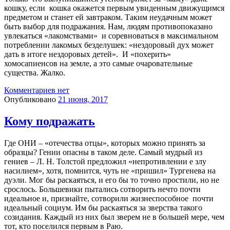
кошку, если
кошка окажется первым увиденным движущимся
предметом и станет ей завтраком. Таким неудачным может
быть выбор для подражания. Нам, людям противопоказано
увлекаться «лакомствами»
и соревноваться в максимальном
потреблении лакомых безделушек: «
нездоровый дух может
дать в итоге нездоровых детей».
И «похерить»
хомосапиенсов на земле, а это самые очаровательные
существа. Жалко.
Комментариев нет
Опубликовано
21 июня, 2017
Кому подражать
Где ОНИ – «отечества отцы», которых можно принять за
образцы? Гении опасны в таком деле. Самый мудрый из
гениев – Л. Н. Толстой предложил «непротивлении е злу
насилием», хотя, помнится, чуть не «пришил» Тургенева на
дуэли. Мог бы раскаяться, и его бы то точно простили, но не
срослось. Большевики пытались сотворить нечто почти
идеальное и, признайте, сотворили жизнеспособное
почти
идеальный социум. Им бы раскаяться за зверства такого
созидания. Каждый из них был зверем не в большей мере, чем
тот, кто поселился первым в Раю.