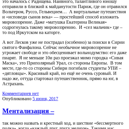
это началось с Радищева. Наивного, талантливого юношу
отправили в близкий к майданутости Париж, где он отравился
Вольтером, Руссо, Гельвецием…
А виртуальные путешествия
и «исповеди сынов века» — простейший способ изложить
мировоззрение. Даже «матушка Екатерина Великая»
содрогнулась такому мировоззрению.
И «сел мальчик» где –
то под Иркутском на каторге.
А вот Лесков уже не пострадал (особенно) за поиски в Сирии
святого Фанфалона. Сейчас необычное мировоззрение не
угрожает свободе и это обесценивает вольнодумство: его даже
пиарят.
Я не меньше 10и раз проезжал мимо городка «Сивая
Маска», это Приполярный Урал, со стороны Европы.
В том
месте, где-то со стороны Сибири погибали студенты УПИ –
«дятловцы». Красивый край, но ещё не очень суровый. И
надо же, оттуда стартовал путешественник, прямо на юг, в
Астрахань.
Комментариев нет
Опубликовано
5 июня, 2017
Ментализация –
так можно назвать и крестный ход, и шествие «бессмертного
полка», когда «каждый друг другу медиум». Такими нас