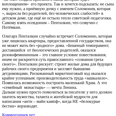
воплощением»
его проекта. Так и хочется подсказать: не сына
ему нужно, а приёмную дочку с именем Соломония, которая
«, выросла без родителей, без человеческих слабостей» в
детском доме, где ещё не остыло тепло советской педагогики.
Самому взять псевдоним – Пенталкин, что созвучно с
Потёмкин.
Олигарх Пенталкин случайно встречает Соломонию, которая
уже лишилась квартиры, предоставленной государством, она
не может жить без «родного» дома. «Бешеный темперамент,
доставшийся
от биологических родителей, оказался
розовофемининным – это главное условие повествования,
иначе не раскроется суть православного «сознания греха
своего». Пенталкин рискует: строит жилые дома для будущих
рабочих своего предприятия и заселяет бывшими
детдомовцами. Рискованный маркетинговый ход оказался
крайне успешным: производительность труда «зашкалило».
Появилась возможность построить маленький Храм. А это
«семейный
монастырь» — мечта Ленина.
Дальше нужно просто помолиться за писателя: у него должно
хватить мужества, таланта и житейской мудрости для
написания «анти – майн кампф», когда НЕ «белокурые
бестии» верховодят.
Комментариев нет