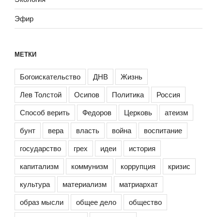
Эфир
МЕТКИ
Богоискательство
ДНВ
Жизнь
Лев Толстой
Осипов
Политика
Россия
Способ верить
Федоров
Церковь
атеизм
бунт
вера
власть
война
воспитание
государство
грех
идеи
история
капитализм
коммунизм
коррупция
кризис
культура
материализм
матриархат
образ мысли
общее дело
общество