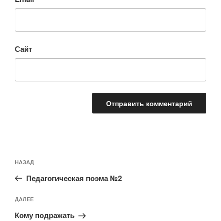
Сайт
Навигация
Предыдущая
НАЗАД
по
запись:
записям
Педагогическая поэма №2
Следующая
ДАЛЕЕ
запись
Кому подражать