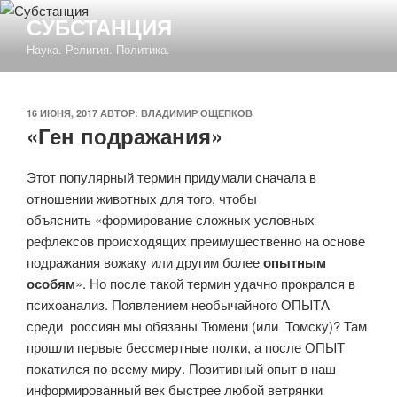
Перейти
СУБСТАНЦИЯ
к
Наука. Религия. Политика.
содержимому
ОПУБЛИКОВАНО
16 ИЮНЯ, 2017
АВТОР:
ВЛАДИМИР ОЩЕПКОВ
«Ген подражания»
Этот популярный термин придумали сначала в
отношении животных для того, чтобы
объяснить
«формирование сложных условных
рефлексов происходящих преимущественно на основе
подражания вожаку или другим более
опытным
особям
». Но после такой термин удачно прокрался в
психоанализ. Появлением необычайного ОПЫТА
среди
россиян мы обязаны Тюмени (или
Томску)? Там
прошли первые бессмертные полки, а после ОПЫТ
покатился по всему миру. Позитивный опыт в наш
информированный век быстрее любой ветрянки