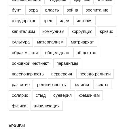
бунт
вера
власть
война
воспитание
государство
грех
идеи
история
капитализм
коммунизм
коррупция
кризис
культура
материализм
матриархат
образ мысли
общее дело
общество
основной инстинкт
парадигмы
пассионарность
перверсия
псевдо-религии
развитие
религиозность
религия
секты
солярис
стыд
суеверия
феминизм
физика
цивилизация
АРХИВЫ