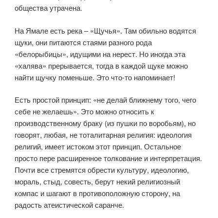
общества утрачена.
На Ямале есть река – «Щучья». Там обильно водятся
щуки, они питаются стаями разного рода
«белорыбицы», идущими на нерест. Но иногда эта
«халява» прерывается, тогда в каждой щуке можно
найти щучку поменьше. Это что-то напоминает!
Есть простой принцип: «не делай ближнему того, чего
себе не желаешь». Это можно относить к
производственному браку (из пушки по воробьям), но
говорят, любая, не тоталитарная религия: идеология
религий, имеет истоком этот принцип. Остальное
просто пере расширенное толкование и интерпретация.
Почти все стремятся обрести культуру, идеологию,
мораль, стыд, совесть, берут некий религиозный
компас и шагают в противоположную сторону, на
радость атеистической саранче.