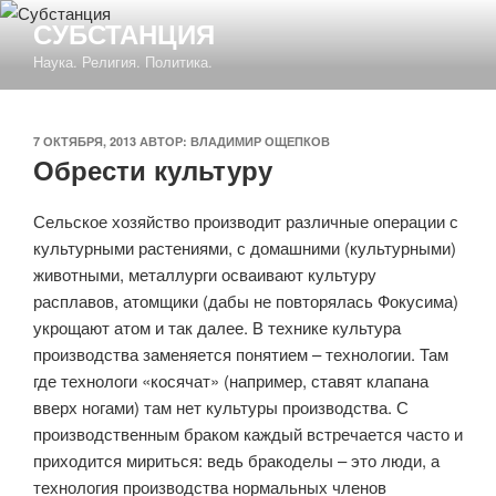
Перейти
СУБСТАНЦИЯ
к
Наука. Религия. Политика.
содержимому
ОПУБЛИКОВАНО
7 ОКТЯБРЯ, 2013
АВТОР:
ВЛАДИМИР ОЩЕПКОВ
Обрести культуру
Сельское хозяйство производит различные операции с
культурными растениями, с домашними (культурными)
животными, металлурги осваивают культуру
расплавов, атомщики (дабы не повторялась Фокусима)
укрощают атом и так далее. В технике культура
производства заменяется понятием – технологии. Там
где технологи «косячат» (например, ставят клапана
вверх ногами) там нет культуры производства. С
производственным браком каждый встречается часто и
приходится мириться: ведь бракоделы – это люди, а
технология производства нормальных членов