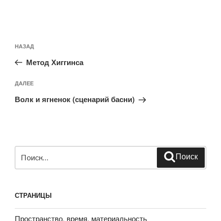
Навигация
Предыдущая
НАЗАД
по
запись:
записям
Метод Хиггинса
Следующая
ДАЛЕЕ
запись
Волк и ягненок (сценарий басни)
Искать:
Поиск
СТРАНИЦЫ
Пространство, время, материальность