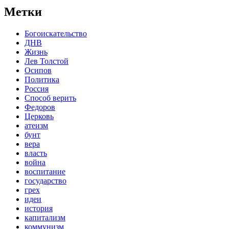
Метки
Богоискательство
ДНВ
Жизнь
Лев Толстой
Осипов
Политика
Россия
Способ верить
Федоров
Церковь
атеизм
бунт
вера
власть
война
воспитание
государство
грех
идеи
история
капитализм
коммунизм