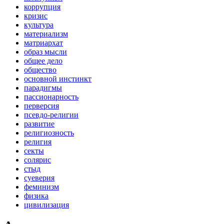
коррупция
кризис
культура
материализм
матриархат
образ мысли
общее дело
общество
основной инстинкт
парадигмы
пассионарность
перверсия
псевдо-религии
развитие
религиозность
религия
секты
солярис
стыд
суеверия
феминизм
физика
цивилизация