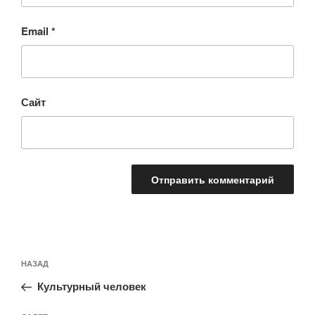
Email
*
Сайт
Навигация
Предыдущая
НАЗАД
по
запись:
записям
Культурный человек