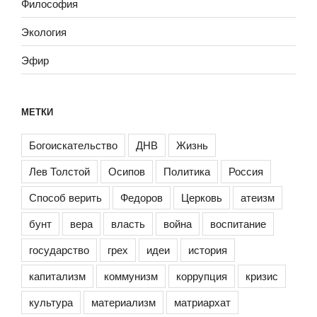
Философия
Экология
Эфир
МЕТКИ
Богоискательство
ДНВ
Жизнь
Лев Толстой
Осипов
Политика
Россия
Способ верить
Федоров
Церковь
атеизм
бунт
вера
власть
война
воспитание
государство
грех
идеи
история
капитализм
коммунизм
коррупция
кризис
культура
материализм
матриархат