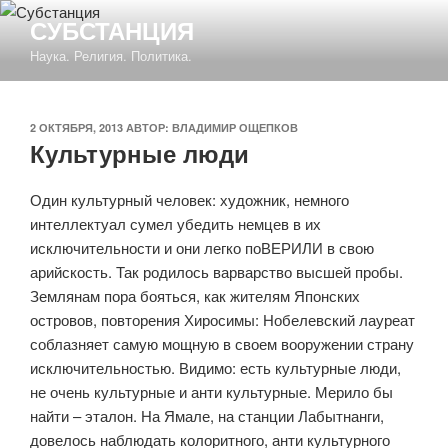
Перейти
СУБСТАНЦИЯ
к
Наука. Религия. Политика.
содержимому
ОПУБЛИКОВАНО
2 ОКТЯБРЯ, 2013
АВТОР:
ВЛАДИМИР ОЩЕПКОВ
Культурные люди
Один культурный человек: художник, немного
интеллектуал сумел убедить немцев в их
исключительности и они легко поВЕРИЛИ в свою
арийскость. Так родилось варварство высшей пробы.
Землянам пора бояться, как жителям Японских
островов, повторения Хиросимы: Нобелевский лауреат
соблазняет самую мощную в своем вооружении страну
исключительностью. Видимо: есть культурные люди,
не очень культурные и анти культурные. Мерило бы
найти – эталон. На Ямале, на станции Лабытнанги,
довелось наблюдать колоритного, анти культурного