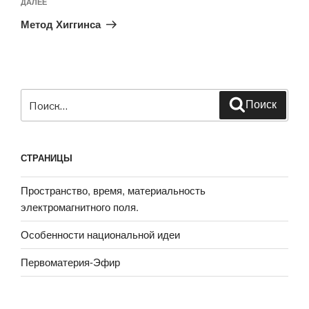
Следующая
ДАЛЕЕ
запись
Метод Хиггинса
Искать:
Поиск
СТРАНИЦЫ
Пространство, время, материальность
электромагнитного поля.
Особенности национальной идеи
Первоматерия-Эфир