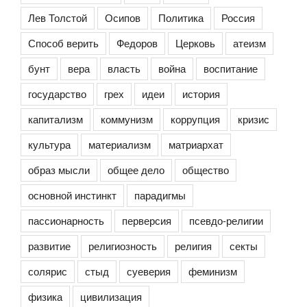
Лев Толстой
Осипов
Политика
Россия
Способ верить
Федоров
Церковь
атеизм
бунт
вера
власть
война
воспитание
государство
грех
идеи
история
капитализм
коммунизм
коррупция
кризис
культура
материализм
матриархат
образ мысли
общее дело
общество
основной инстинкт
парадигмы
пассионарность
перверсия
псевдо-религии
развитие
религиозность
религия
секты
солярис
стыд
суеверия
феминизм
физика
цивилизация