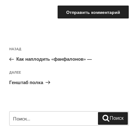
Навигация
Предыдущая
НАЗАД
по
запись:
записям
Как наплодить «фанфалонов» —
Следующая
ДАЛЕЕ
запись
Генштаб полка
Искать:
Поиск