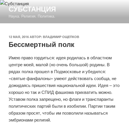
Перейти
СУБСТАНЦИЯ
к
Наука. Религия. Политика.
содержимому
ОПУБЛИКОВАНО
12 МАЯ, 2016
АВТОР:
ВЛАДИМИР ОЩЕПКОВ
Бессмертный полк
Имею право гордиться: идея родилась в областном
центре моей, малой (но очень большой) родины. В
рядах полка прошел в Подмосковье и убедился:
«святые фанфалоны» умеют действовать сообща, не
дожидаясь пришествия национальной идеи. Идея – это
хорошо но так и СПИД фашизма прихватить можно.
Уставом полка запрещено, но флаги и транспаранты
политических партий были в изобилии. Партии таким
образом просят, чтобы им позволили называться
эмбрионами религий.