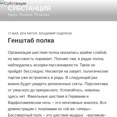
Перейти
СУБСТАНЦИЯ
к
Наука. Религия. Политика.
содержимому
ОПУБЛИКОВАНО
17 МАЯ, 2016
АВТОР:
ВЛАДИМИР ОЩЕПКОВ
Генштаб полка
Организация шествия полка оказалась крайне слабой,
но массовость поражает. Похоже там, в рядах полка,
наблюдались искорки пассионарности. Такое не
пройдёт бесследно. Несмотря на запрет, политические
партии уже встроились в ряды. В следующий раз
можно будет увидеть религиозные секты. Перспектива
от ужасного до прекрасного. Успокойтесь, новизны
здесь нет. Факельные шествия в Германии и
Варфоломеевская ночь – это негативные аналоги. Все
демонстрации с погромами из той же «оперы».
Бессмертный полк – это шествие мудрых «ватников»