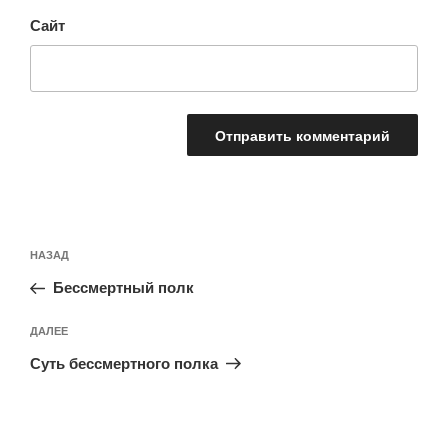
Сайт
Навигация
Предыдущая
НАЗАД
по
запись:
записям
Бессмертный полк
Следующая
ДАЛЕЕ
запись
Суть бессмертного полка