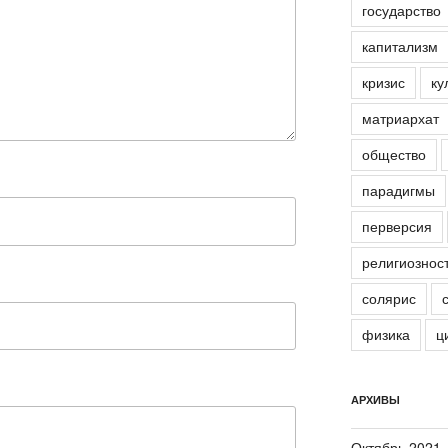
государство
капитализм
кризис
ку
матриархат
общество
парадигмы
перверсия
религиознос
солярис
физика
ц
АРХИВЫ
Октябрь 2021