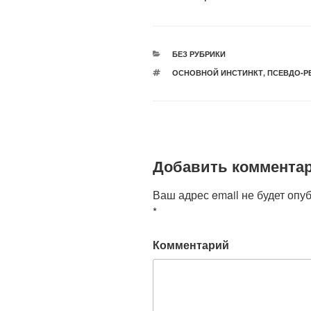
РУБРИКИ
БЕЗ РУБРИКИ
МЕТКИ
ОСНОВНОЙ ИНСТИНКТ
,
ПСЕВДО-Р
Добавить коммента
Ваш адрес email не будет опу
*
Комментарий