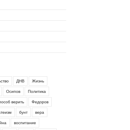
ьство
ДНВ
Жизнь
Осипов
Политика
пособ верить
Федоров
атеизм
бунт
вера
йна
воспитание