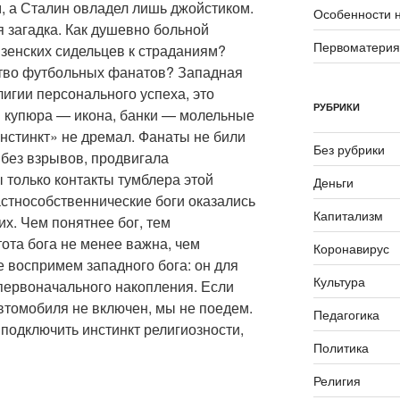
, а Сталин овладел лишь джойстиком.
Особенности 
 загадка. Как душевно больной
Первоматери
нзенских сидельцев к страданиям?
ство футбольных фанатов? Западная
игии персонального успеха, это
РУБРИКИ
 купюра — икона, банки — молельные
инстинкт» не дремал. Фанаты не били
Без рубрики
 без взрывов, продвигала
 только контакты тумблера этой
Деньги
астнособственнические боги оказались
Капитализм
х. Чем понятнее бог, тем
ота бога не менее важна, чем
Коронавирус
 воспримем западного бога: он для
Культура
первоначального накопления. Если
втомобиля не включен, мы не поедем.
Педагогика
подключить инстинкт религиозности,
Политика
Религия