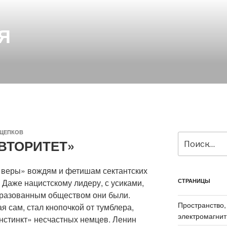
Я
ЩЕПКОВ
Искать:
АВТОРИТЕТ»
 веры» вождям и фетишам сектантских
 Даже нацистскому лидеру, с усиками,
СТРАНИЦЫ
бразованным обществом они были.
Пространство,
я сам, стал кнопочкой от тумблера,
электромагнит
нстинкт» несчастных немцев. Ленин