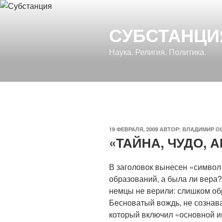
Перейти
к
СУБСТАНЦИ
содержимому
Наука. Религия. Политика.
ОПУБЛИКОВАНО
19 ФЕВРАЛЯ, 2009
АВТОР:
ВЛАДИМИР О
«ТАЙНА, ЧУДО, 
В заголовок вынесен «символ
образований, а была ли вера?
немцы не верили: слишком о
Бесноватый вождь, не сознава
который включил «основной и