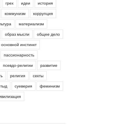
грех
идеи
история
коммунизм
коррупция
льтура
материализм
образ мысли
общее дело
основной инстинкт
пассионарность
псевдо-религии
развитие
ть
религия
секты
стыд
суеверия
феминизм
ивилизация