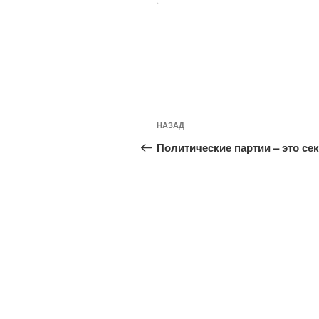
Навигация
Предыдущая
НАЗАД
по
запись:
Политические партии – это се
записям