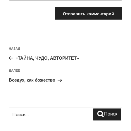
Навигация
Предыдущая
НАЗАД
по
запись:
записям
«ТАЙНА, ЧУДО, АВТОРИТЕТ»
Следующая
ДАЛЕЕ
запись
Воздух, как божество
Искать:
Поиск