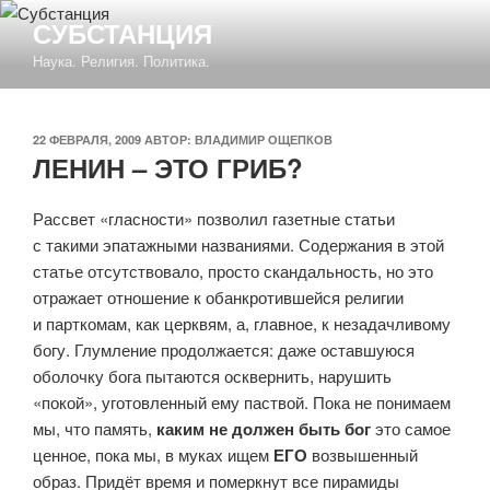
Перейти
СУБСТАНЦИЯ
к
Наука. Религия. Политика.
содержимому
ОПУБЛИКОВАНО
22 ФЕВРАЛЯ, 2009
АВТОР:
ВЛАДИМИР ОЩЕПКОВ
ЛЕНИН – ЭТО ГРИБ?
Рассвет «гласности» позволил газетные статьи
с такими эпатажными названиями. Содержания в этой
статье отсутствовало, просто скандальность, но это
отражает отношение к обанкротившейся религии
и парткомам, как церквям, а, главное, к незадачливому
богу. Глумление продолжается: даже оставшуюся
оболочку бога пытаются осквернить, нарушить
«покой», уготовленный ему паствой. Пока не понимаем
мы, что память,
каким не должен быть бог
это самое
ценное, пока мы, в муках ищем
ЕГО
возвышенный
образ. Придёт время и померкнут все пирамиды