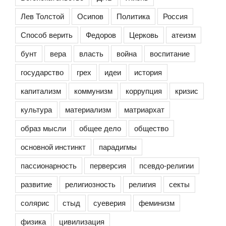
Лев Толстой
Осипов
Политика
Россия
Способ верить
Федоров
Церковь
атеизм
бунт
вера
власть
война
воспитание
государство
грех
идеи
история
капитализм
коммунизм
коррупция
кризис
культура
материализм
матриархат
образ мысли
общее дело
общество
основной инстинкт
парадигмы
пассионарность
перверсия
псевдо-религии
развитие
религиозность
религия
секты
солярис
стыд
суеверия
феминизм
физика
цивилизация