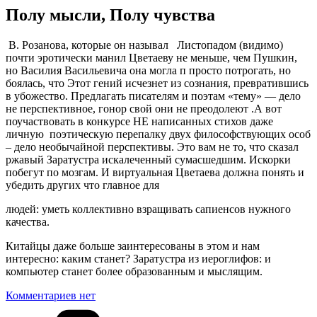
Полу мысли, Полу чувства
В. Розанова, которые он называл Листопадом (видимо)
почти эротически манил Цветаеву не меньше, чем Пушкин,
но Василия Васильевича она могла п просто потрогать, но
боялась, что Этот гений исчезнет из сознания, превратившись
в убожество. Предлагать писателям и поэтам «тему» — дело
не перспективное, гонор свой они не преодолеют .А вот
поучаствовать в конкурсе НЕ написанных стихов даже
личную поэтическую перепалку двух философствующих особ
– дело необычайной перспективы. Это вам не то, что сказал
ржавый Заратустра искалеченный сумаcшедшим. Искорки
побегут по мозгам. И виртуальная Цветаева должна понять и
убедить других что главное для
людей: уметь коллективно взращивать сапиенсов нужного
качества.
Китайцы даже больше заинтересованы в этом и нам
интересно: каким станет? Заратустра из иероглифов: и
компьютер станет более образованным и мыслящим.
Комментариев нет