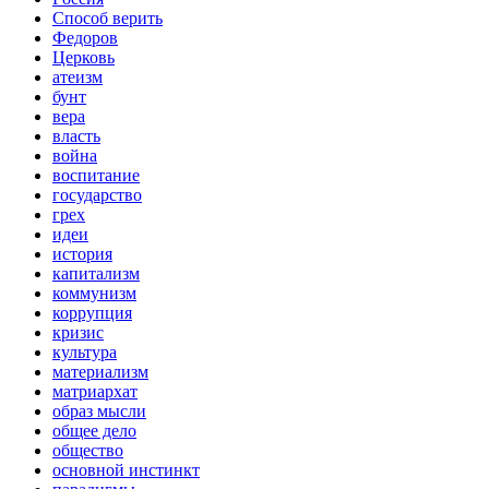
Способ верить
Федоров
Церковь
атеизм
бунт
вера
власть
война
воспитание
государство
грех
идеи
история
капитализм
коммунизм
коррупция
кризис
культура
материализм
матриархат
образ мысли
общее дело
общество
основной инстинкт