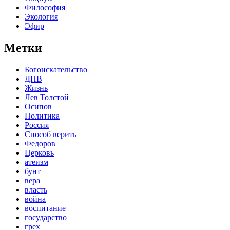
Философия
Экология
Эфир
Метки
Богоискательство
ДНВ
Жизнь
Лев Толстой
Осипов
Политика
Россия
Способ верить
Федоров
Церковь
атеизм
бунт
вера
власть
война
воспитание
государство
грех