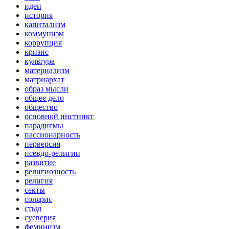
идеи
история
капитализм
коммунизм
коррупция
кризис
культура
материализм
матриархат
образ мысли
общее дело
общество
основной инстинкт
парадигмы
пассионарность
перверсия
псевдо-религии
развитие
религиозность
религия
секты
солярис
стыд
суеверия
феминизм