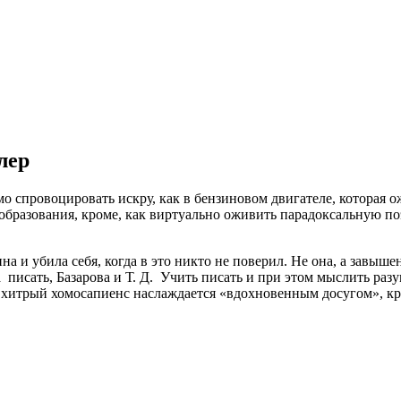
лер
 спровоцировать искру, как в бензиновом двигателе, которая о
образования, кроме, как виртуально оживить парадоксальную по
а и убила себя, когда в это никто не поверил. Не она, а завы
исать, Базарова и Т. Д. Учить писать и при этом мыслить разу
 а хитрый хомосапиенс наслаждается «вдохновенным досугом», к