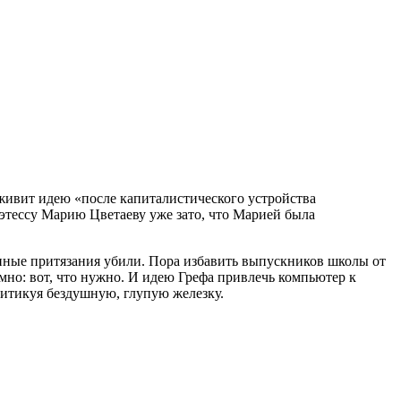
живит идею «после капиталистического устройства
этессу Марию Цветаеву уже зато, что Марией была
шенные притязания убили. Пора избавить выпускников школы от
мно: вот, что нужно. И идею Грефа привлечь компьютер к
ритикуя бездушную, глупую железку.