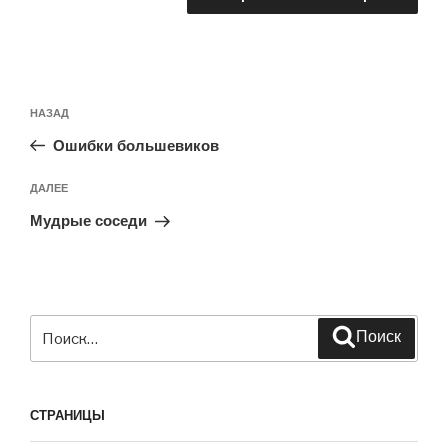
Навигация
Предыдущая
НАЗАД
по
запись:
записям
Ошибки большевиков
Следующая
ДАЛЕЕ
запись
Мудрые соседи
Искать:
Поиск
СТРАНИЦЫ