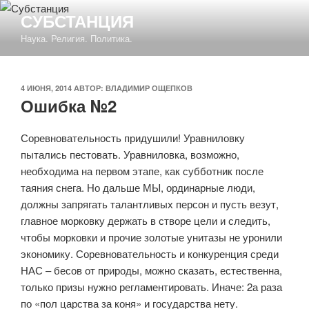
Перейти
СУБСТАНЦИЯ
к
Наука. Религия. Политика.
содержимому
ОПУБЛИКОВАНО
4 ИЮНЯ, 2014
АВТОР:
ВЛАДИМИР ОЩЕПКОВ
Ошибка №2
Соревновательность придушили! Уравниловку
пытались пестовать. Уравниловка, возможно,
необходима на первом этапе, как субботник после
таяния снега. Но дальше МЫ, ординарные люди,
должны запрягать талантливых персон и пусть везут,
главное морковку держать в створе цели и следить,
чтобы морковки и прочие золотые унитазы не уронили
экономику. Соревновательность и конкуренция среди
НАС – бесов от природы, можно сказать, естественна,
только призы нужно регламентировать. Иначе: 2а раза
по «пол царства за коня» и государства нету.