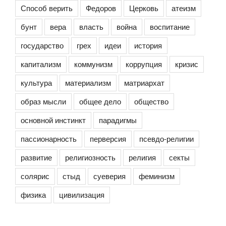
Способ верить
Федоров
Церковь
атеизм
бунт
вера
власть
война
воспитание
государство
грех
идеи
история
капитализм
коммунизм
коррупция
кризис
культура
материализм
матриархат
образ мысли
общее дело
общество
основной инстинкт
парадигмы
пассионарность
перверсия
псевдо-религии
развитие
религиозность
религия
секты
солярис
стыд
суеверия
феминизм
физика
цивилизация