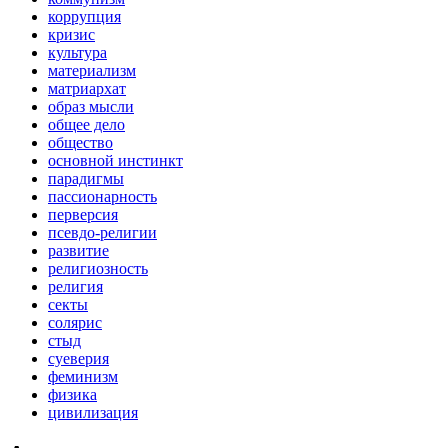
коррупция
кризис
культура
материализм
матриархат
образ мысли
общее дело
общество
основной инстинкт
парадигмы
пассионарность
перверсия
псевдо-религии
развитие
религиозность
религия
секты
солярис
стыд
суеверия
феминизм
физика
цивилизация