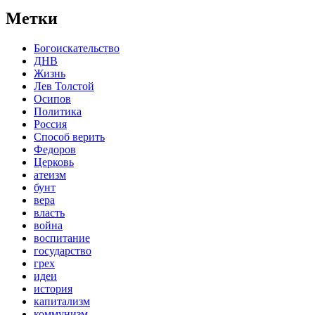
Метки
Богоискательство
ДНВ
Жизнь
Лев Толстой
Осипов
Политика
Россия
Способ верить
Федоров
Церковь
атеизм
бунт
вера
власть
война
воспитание
государство
грех
идеи
история
капитализм
коммунизм