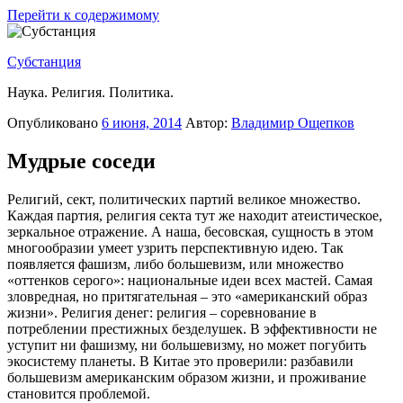
Перейти к содержимому
Субстанция
Наука. Религия. Политика.
Опубликовано
6 июня, 2014
Автор:
Владимир Ощепков
Мудрые соседи
Религий, сект, политических партий великое множество.
Каждая партия, религия секта тут же находит атеистическое,
зеркальное отражение. А наша, бесовская, сущность в этом
многообразии умеет узрить перспективную идею. Так
появляется фашизм, либо большевизм, или множество
«оттенков серого»: национальные идеи всех мастей. Самая
зловредная, но притягательная – это «американский образ
жизни». Религия денег: религия – соревнование в
потреблении престижных безделушек. В эффективности не
уступит ни фашизму, ни большевизму, но может погубить
экосистему планеты. В Китае это проверили: разбавили
большевизм американским образом жизни, и проживание
становится проблемой.