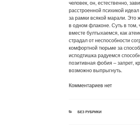
человек, он, естественно, за
расстроенной психикой идеал
за рамки всякой марали. Это 
в одном флаконе. Суть в том,
вместе бултыхаемся, как атеи
страдал от неспособности сог
комфортной тюрьме за способн
исподтишка радуемся способно
позитивная фобия – запрет, к
возможно выпрыгнуть.
Комментариев нет
РУБРИКИ
БЕЗ РУБРИКИ