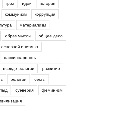
грех
идеи
история
коммунизм
коррупция
льтура
материализм
образ мысли
общее дело
основной инстинкт
пассионарность
псевдо-религии
развитие
ть
религия
секты
стыд
суеверия
феминизм
ивилизация