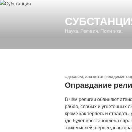
Перейти
к
СУБСТАНЦИ
содержимому
Наука. Религия. Политика.
ОПУБЛИКОВАНО
3 ДЕКАБРЯ, 2013
АВТОР:
ВЛАДИМИР ОЩ
Оправдание рели
В чём религии обвиняют атеи
рабов, слабых и угнетенных л
кроме как терпеть и страдать,
где будет восстановлена спра
этих мыслей, вернее, к автор