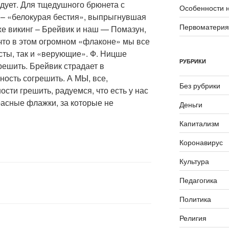
видует. Для тщедушного брюнета с
Особенности 
 – «белокурая бестия», выпрыгнувшая
Первоматери
же викинг – Брейвик и наш — Помазун,
 что в этом огромном «флаконе» мы все
сты, так и «верующие». Ф. Ницше
РУБРИКИ
решить. Брейвик страдает в
ость согрешить. А МЫ, все,
Без рубрики
сти грешить, радуемся, что есть у нас
расные флажки, за которые не
Деньги
Капитализм
Коронавирус
Культура
Педагогика
Политика
Религия