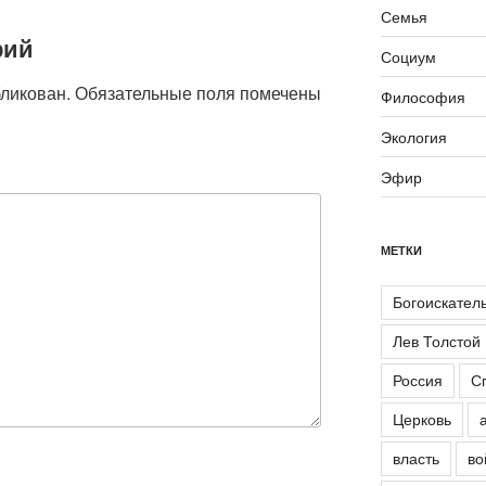
Семья
рий
Социум
бликован.
Обязательные поля помечены
Философия
Экология
Эфир
МЕТКИ
Богоискател
Лев Толстой
Россия
С
Церковь
власть
во