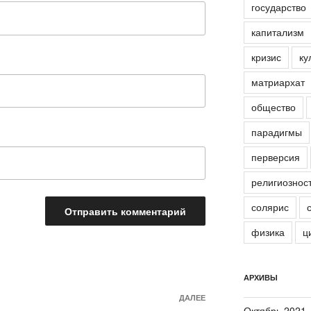
государство
капитализм
кризис
ку
матриархат
общество
парадигмы
перверсия
религиознос
солярис
физика
ц
АРХИВЫ
ДАЛЕЕ
Следующая
Октябрь 2021