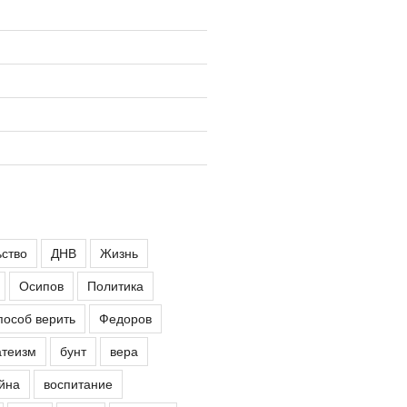
ьство
ДНВ
Жизнь
Осипов
Политика
пособ верить
Федоров
атеизм
бунт
вера
йна
воспитание