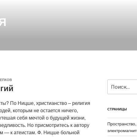
Я
ЕПКОВ
Искать:
гий
сты? По Ницше, христианство – религия
юдей, которым не остается ничего,
СТРАНИЦЫ
 утешая себя мечтой о будущей жизни,
Пространство,
ведливость. Но присмотритесь к автору
электромагнит
ам — к атеистам. Ф. Ницше больной