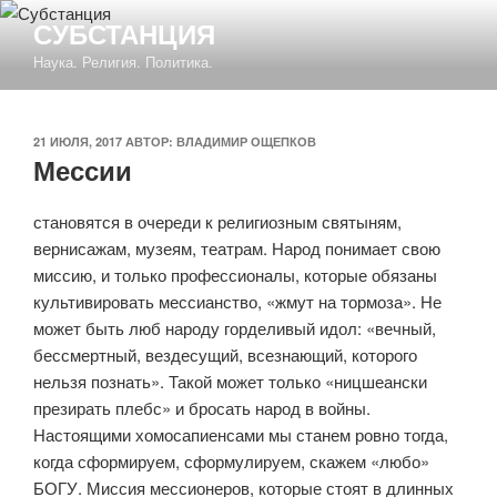
Перейти
СУБСТАНЦИЯ
к
Наука. Религия. Политика.
содержимому
ОПУБЛИКОВАНО
21 ИЮЛЯ, 2017
АВТОР:
ВЛАДИМИР ОЩЕПКОВ
Мессии
становятся в очереди к религиозным святыням,
вернисажам, музеям, театрам. Народ понимает свою
миссию, и только профессионалы, которые обязаны
культивировать мессианство, «жмут на тормоза». Не
может быть люб народу горделивый идол
: «
вечный,
бессмертный, вездесущий, всезнающий, которого
нельзя познать». Такой может только «
ницшеански
презирать плебс» и бросать народ в войны.
Настоящими хомосапиенсами мы станем ровно тогда,
когда сформируем, сформулируем, скажем «любо»
БОГУ. Миссия мессионеров, которые стоят в длинных