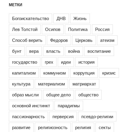
МЕТКИ
Богоискательство
ДНВ
Жизнь
Лев Толстой
Осипов
Политика
Россия
Способ верить
Федоров
Церковь
атеизм
бунт
вера
власть
война
воспитание
государство
грех
идеи
история
капитализм
коммунизм
коррупция
кризис
культура
материализм
матриархат
образ мысли
общее дело
общество
основной инстинкт
парадигмы
пассионарность
перверсия
псевдо-религии
развитие
религиозность
религия
секты