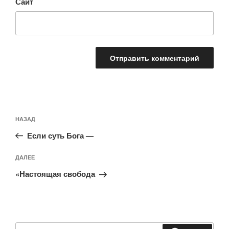
Сайт
Навигация
Предыдущая
НАЗАД
по
запись:
записям
Если суть Бога —
Следующая
ДАЛЕЕ
запись
«Настоящая свобода
Искать: