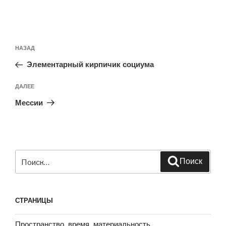
Навигация
Предыдущая
НАЗАД
по
запись:
записям
Элементарный кирпичик социума
Следующая
ДАЛЕЕ
запись
Мессии
Искать:
Поиск
СТРАНИЦЫ
Пространство, время, материальность