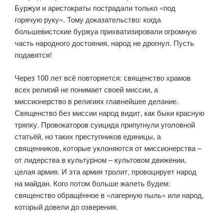
Буржуи и аристократы пострадали только «под
горячую руку». Тому доказательство: когда
большевистские буржуа прихватизировали огромную
часть народного достояния, народ не дрогнул. Пусть
подавятся!
Через 100 лет всё повторяется: священство храмов
всех религий не понимает своей миссии, а
миссионерство в религиях главнейшее делание.
Священство без миссии народ видит, как быки красную
тряпку. Провокаторов суицида припугнули уголовной
статьёй, но таких преступников единицы, а
священников, которые уклоняются от миссионерства –
от лидерства в культурном – культовом движении,
целая армия. И эта армия тролит, провоцирует народ
на майдан. Кого потом больше жалеть будем:
священство обращённое в «лагерную пыль» или народ,
который довели до озверения.