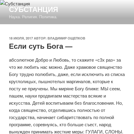
Перейти
СУБСТАНЦИЯ
к
Наука. Религия. Политика.
содержимому
ОПУБЛИКОВАНО
18 ИЮЛЯ, 2017
АВТОР:
ВЛАДИМИР ОЩЕПКОВ
Если суть Бога —
абсолютное Добро и Любовь, то скажите «с3х раз» за
что же любить нас можно. Даже храмовое священство
Богу трудно полюбить, даже, если исключить из списка
круглолицых, пышнотелых маргиналов, которые к
посту не приучены. Мы миряне Богу ближе: МЫ сеем,
пашем, науки продвигаем мастерства всякие и
искусства. Детей воспитываем без благословения. Но,
когда священство, отделившись полностью от
государства, начинает сибаритствовать по полной
программе, соревнуясь, кто больше съест, народ
вынужден принимать жесткие меры: ГУЛАГИ, СЛОНЫ.