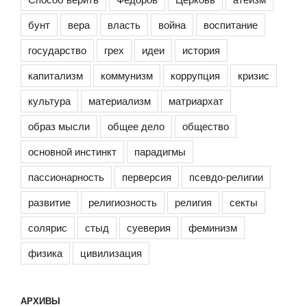
бунт
вера
власть
война
воспитание
государство
грех
идеи
история
капитализм
коммунизм
коррупция
кризис
культура
материализм
матриархат
образ мысли
общее дело
общество
основной инстинкт
парадигмы
пассионарность
перверсия
псевдо-религии
развитие
религиозность
религия
секты
солярис
стыд
суеверия
феминизм
физика
цивилизация
АРХИВЫ