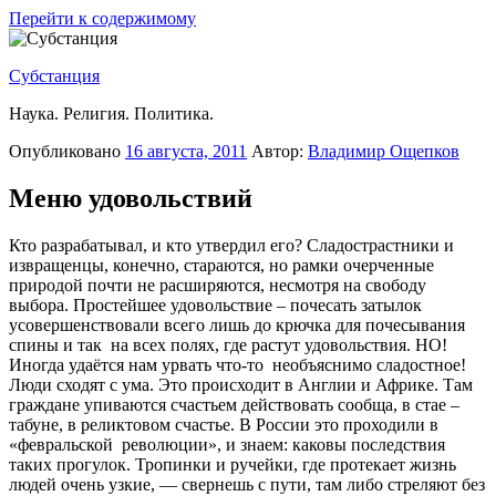
Перейти к содержимому
Субстанция
Наука. Религия. Политика.
Опубликовано
16 августа, 2011
Автор:
Владимир Ощепков
Меню удовольствий
Кто разрабатывал, и кто утвердил его? Сладострастники и
извращенцы, конечно, стараются, но рамки очерченные
природой почти не расширяются, несмотря на свободу
выбора. Простейшее удовольствие – почесать затылок
усовершенствовали всего лишь до крючка для почесывания
спины и так на всех полях, где растут удовольствия. НО!
Иногда удаётся нам урвать что-то необъяснимо сладостное!
Люди сходят с ума. Это происходит в Англии и Африке. Там
граждане упиваются счастьем действовать сообща, в стае –
табуне, в реликтовом счастье. В России это проходили в
«февральской революции», и знаем: каковы последствия
таких прогулок. Тропинки и ручейки, где протекает жизнь
людей очень узкие, — свернешь с пути, там либо стреляют без