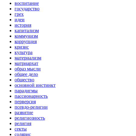
воспитание
государство
грех
идеи
история
капитализм
коммунизм
коррупция
кризис
культура
материализм
матриархат
образ мысли
общее дело
общество
основной инстинкт
парадигмы
пассионарность
перверсия
псевдо-религии
развитие
религиозность
религия
секты
солярис