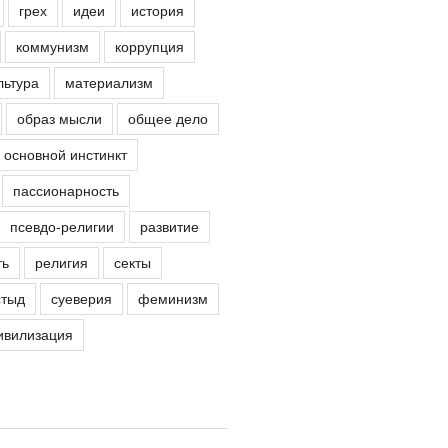
грех
идеи
история
коммунизм
коррупция
льтура
материализм
образ мысли
общее дело
основной инстинкт
пассионарность
псевдо-религии
развитие
ть
религия
секты
стыд
суеверия
феминизм
ивилизация