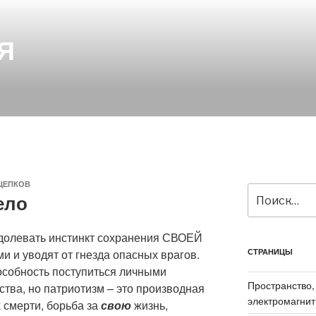
Я
ЩЕПКОВ
Искать:
ело
долевать инстинкт сохранения СВОЕЙ
 и уводят от гнезда опасных врагов.
СТРАНИЦЫ
особность поступиться личными
Пространство,
тва, но патриотизм – это производная
электромагнит
х смерти, борьба за
свою
жизнь,