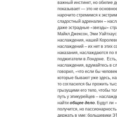
важный инстинкт, но обилие 
показывает — это не основное
нарочито стремимся к экстрим
сладостный адреналин – насл
даже эстрадные «звезды» стра
Майкл Джексон, Эми Уайтхаус
наслаждения, нашей Королево
наслаждений – их нет в этих с
наказания, наслаждаются по 
поджигатели в Лондоне. Есть,
наслаждения, вдумайтесь в с
говорил, «что если бы челове
которые бывают уже здесь, на
то согласился бы прожить тыс
грызущими его тело, чтобы то
путь у эпикурейцев – наслажд
найти
общее дело
. Будут ли 
получится, но пассионарность
держать в уме: большевики Э