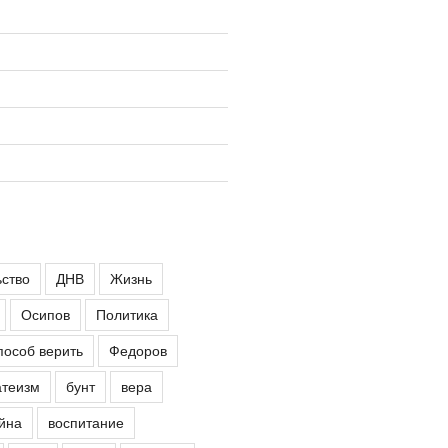
ьство
ДНВ
Жизнь
Осипов
Политика
пособ верить
Федоров
атеизм
бунт
вера
йна
воспитание