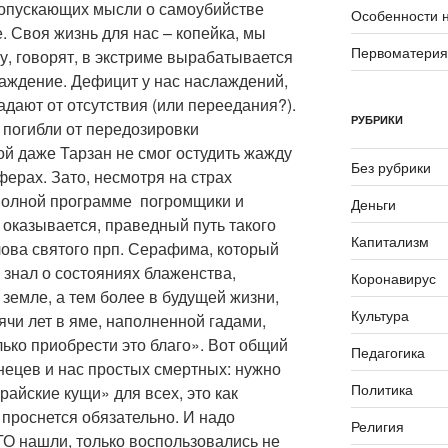
допускающих мысли о самоубийстве
Особенности 
. Своя жизнь для нас – копейка, мы
Первоматери
у, говорят, в экстриме вырабатывается
аждение. Дефицит у нас наслаждений,
дают от отсутствия (или переедания?).
РУБРИКИ
 погибли от передозировки
й даже Тарзан не смог остудить жажду
Без рубрики
ферах. Зато, несмотря на страх
полной программе погромщики и
Деньги
 оказывается, праведный путь такого
Капитализм
лова святого прп. Серафима, который
к знал о состояниях блаженства,
Коронавирус
 земле, а тем более в будущей жизни,
Культура
ячи лет в яме, наполненной гадами,
лько приобрести это благо». Вот общий
Педагогика
нецев и нас простых смертных: нужно
Политика
«райские кущи» для всех, это как
 проснется обязательно. И надо
Религия
ТО нашли, только воспользовались не