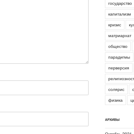
государство
капитализм
кризис
ку
матриархат
общество
парадигмы
перверсия
религиознос
солярис
физика
ц
АРХИВЫ
Октябрь 2021