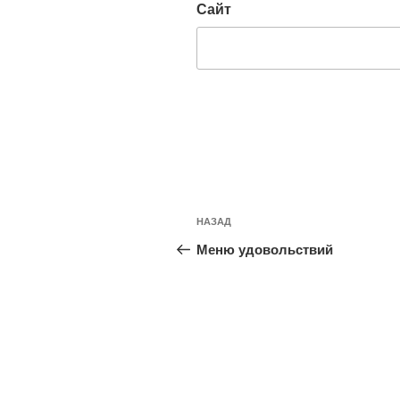
Сайт
Навигация
Предыдущая
НАЗАД
по
запись:
Меню удовольствий
записям