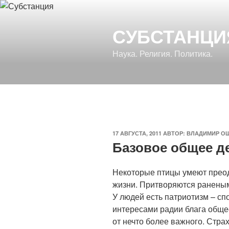
Перейти
к
СУБСТАНЦИ
содержимому
Наука. Религия. Политика.
ОПУБЛИКОВАНО
17 АВГУСТА, 2011
АВТОР:
ВЛАДИМИР О
Базовое общее д
Некоторые птицы умеют прео
жизни. Притворяются ранеными
У людей есть патриотизм – сп
интересами радии блага общес
от нечто более важного. Стра