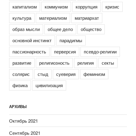
капитализм
коммунизм
коррупция
кризис
культура
материализм
матриархат
образ мысли
общее дело
общество
основной инстинкт
парадигмы
пассионарность
перверсия
псевдо-религии
развитие
религиозность
религия
секты
солярис
стыд
суеверия
феминизм
физика
цивилизация
АРХИВЫ
Октябрь 2021
Сентябрь 2021