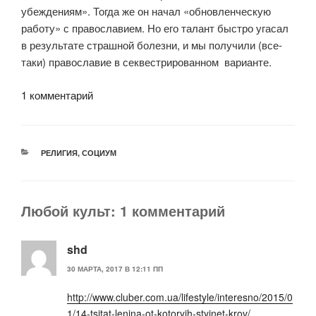
убеждениям». Тогда же он начал «обновленческую
работу» с православием. Но его талант быстро угасал
в результате страшной болезни, и мы получили (все-
таки) православие в секвестрированном
варианте.
1 комментарий
РУБРИКИ
РЕЛИГИЯ
,
СОЦИУМ
Любой культ: 1 комментарий
shd
30 МАРТА, 2017 В 12:11 ПП
http://www.cluber.com.ua/lifestyle/interesno/2015/0
1/14-tsitat-lenina-ot-kotoryih-styinet-krov/