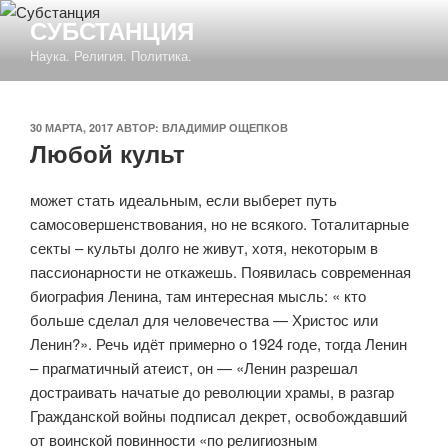
Перейти
СУБСТАНЦИЯ
к
Наука. Религия. Политика.
содержимому
ОПУБЛИКОВАНО
30 МАРТА, 2017
АВТОР:
ВЛАДИМИР ОЩЕПКОВ
Любой культ
может стать идеальным, если выберет путь
самосовершенствования, но не всякого. Тоталитарные
секты – культы долго не живут, хотя, некоторым в
пассионарности не откажешь. Появилась современная
биография Ленина, там интересная мысль: «
кто
больше сделал для человечества — Христос или
Ленин?
». Речь идёт примерно о 1924 годе, тогда Ленин
– прагматичный атеист, он — «
Ленин разрешал
достраивать начатые до революции храмы, в разгар
Гражданской войны подписал декрет, освобождавший
от воинской повинности «по религиозным