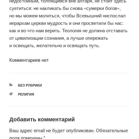
недостойным, толпящимся вне алтаря, не стоит здесь
суетиться: не накликать бы снова «сумерки богов»,
но мы можем молиться, чтобы Всевышний ниспослал
иерархам церкви мудрость и они просветили бы нас:
как и во что нам верить. Теология не должна отставать
от цивилизации сознания, а лучше опережать
и освещать, желательно и освящать путь.
Комментариев нет
РУБРИКИ
БЕЗ РУБРИКИ
МЕТКИ
РЕЛИГИЯ
Добавить комментарий
Ваш адрес email не будет опубликован.
Обязательные
поля помечены
*