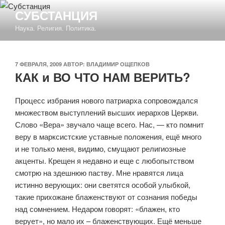
Перейти
СУБСТАНЦИЯ
к
Наука. Религия. Политика.
содержимому
ОПУБЛИКОВАНО
7 ФЕВРАЛЯ, 2009
АВТОР:
ВЛАДИМИР ОЩЕПКОВ
КАК и ВО ЧТО НАМ ВЕРИТЬ?
Процесс избрания нового патриарха сопровождался
множеством выступлений высших иерархов Церкви.
Слово «Вера» звучало чаще всего. Нас, — кто помнит
веру в марксистские уставные положения, ещё много
и не только меня, видимо, смущают религиозные
акценты. Крещен я недавно и еще с любопытством
смотрю на здешнюю паству. Мне нравятся лица
истинно верующих: они светятся особой улыбкой,
такие прихожане блаженствуют от сознания победы
над сомнением. Недаром говорят: «блажен, кто
верует», но мало их – блаженствующих. Ещё меньше