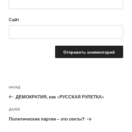
Сайт
Навигация
Предыдущая
НАЗАД
по
запись:
записям
ДЕМОКРАТИЯ, как «РУССКАЯ РУЛЕТКА»
Следующая
ДАЛЕЕ
запись
Политические партии – это секты?