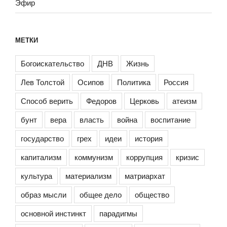
Эфир
МЕТКИ
Богоискательство
ДНВ
Жизнь
Лев Толстой
Осипов
Политика
Россия
Способ верить
Федоров
Церковь
атеизм
бунт
вера
власть
война
воспитание
государство
грех
идеи
история
капитализм
коммунизм
коррупция
кризис
культура
материализм
матриархат
образ мысли
общее дело
общество
основной инстинкт
парадигмы