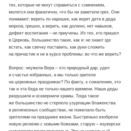
тех, которые не могут справиться с сомнением,
молятся они фанатично, что бы ни заметили грех. Они
понимают: верить по нарошке, как верят дети в деда
мороза, грешно, а верить, как должно, нет навыков,
дефект воспитания – не приучены. Из тех, кто пришел
в Церковь, большинство таких, как я: не знают где
встать, как свечку поставить, как руки сложить
на причастие и не в курсе проблемы: во что же верить?
Вопрос: неужели Вера – это природный дар, удел
и счастье избранных, а мы только зрители
на церковных праздниках? По факту, к сожалению, это
так и эта беда не только нашего времени. Наши деды
разрушили и осквернили храмы. Тогда такое
же большинство не стерпело узурпации блаженства
в религиозных сообществах, не пожелало быть
зрителями на празднике жизни. Быстренько изобрели
новую религию с новыми божками, старую – изуверски
уничтожили почти полностью. Это не уникальный