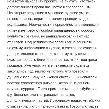
но я готов на коленях просить: не считать, что такой
дефект лишает права называться православным.
Некоторые верующие и монашествующие умеют,
не сомневаясь, верить, но зачем проводить здесь
водораздел. Нормы чести, порядочности, вежливости,
гигиены не требуют особой оправданности, особого
кульбита сознания, но радикально отличают нас
от скотов. Под религиозной верой нужно понимать
не сумму информации о культе, а состояние счастья
доверительного отношения к твоему окружению,
счастье прощать ближнего, счастье, что и твои грехи
прощают. Уже упомянутые пензенские сидельцы
закопались под землю не потому, что поверили
душевно больному и в «конец света». Они испытали
восторг совместного ритуала, который, в данном
случае, суррогат. Таких примеров масса: от буйства
футбольных или театральных фанатов,
до политических партий. Источником наших житейских
страстей являются палеоинстинкты. Говорят, страсть