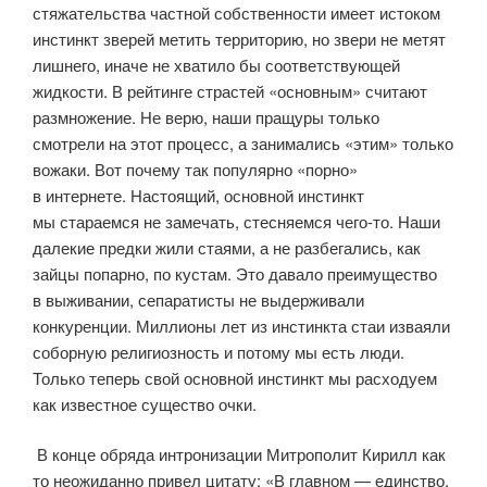
стяжательства частной собственности имеет истоком
инстинкт зверей метить территорию, но звери не метят
лишнего, иначе не хватило бы соответствующей
жидкости. В рейтинге страстей «основным» считают
размножение. Не верю, наши пращуры только
смотрели на этот процесс, а занимались «этим» только
вожаки. Вот почему так популярно «порно»
в интернете. Настоящий, основной инстинкт
мы стараемся не замечать, стесняемся
чего-то
. Наши
далекие предки жили стаями, а не разбегались, как
зайцы попарно, по кустам. Это давало преимущество
в выживании, сепаратисты не выдерживали
конкуренции. Миллионы лет из инстинкта стаи изваяли
соборную религиозность и потому мы есть люди.
Только теперь свой основной инстинкт мы расходуем
как известное существо очки.
В конце обряда интронизации Митрополит Кирилл как
то неожиданно привел цитату: «В главном — единство,