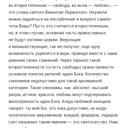
во второстепенном — свобода, во всем — любовь», —
это слова святого Викентия Леринского. Неужели
можно надеяться на послабление в вопросе самого
тела Веры? Пусть это считается второстепенным,
но, в этом случае, основная часть православных
не будут изгоями церкви. Верующие
и монашествующие, так же получат, еще одну
возможность укрепится в вере, проведя вместе с нами
ревизию своих сомнений. Через горнило такой
второстепенности (то есть свободы) нужно провести
основное понятие религий: идею Бога. Количество
синонимов недопустимо для такой архиважной
категории. Такие синонимы, как: абсолют, высший
разум, истина, красота, любовь могут подчеркивать
многогранность идеи Бога. Когда любимой женщине
говорят: ты мой бог, это пока допустимо, но когда
политических мерзавчиков: вождей, фюреров, лидеров
сект называют таким именем — это святотатство. Нам,