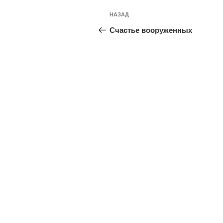
Навигация
Предыдущая
НАЗАД
по
запись:
Счастье вооруженных
записям