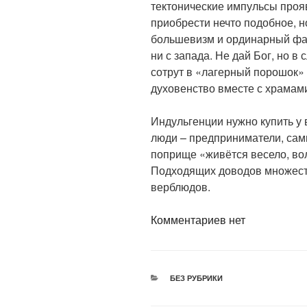
тектонические импульсы проя
приобрести нечто подобное, н
большевизм и ординарный фаш
ни с запада. Не дай Бог, но 
сотрут в «лагерный порошок»
духовенство вместе с храмам
Индульгенции нужно купить у в
люди – предприниматели, са
поприще «живётся весело, вол
Подходящих доводов множеств
верблюдов.
Комментариев нет
РУБРИКИ
БЕЗ РУБРИКИ