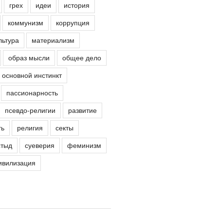
грех
идеи
история
коммунизм
коррупция
льтура
материализм
образ мысли
общее дело
основной инстинкт
пассионарность
псевдо-религии
развитие
ть
религия
секты
стыд
суеверия
феминизм
ивилизация