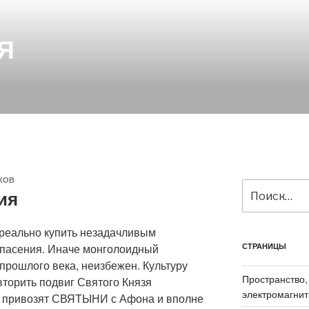
Я
КОВ
Искать:
ия
 реально купить незадачливым
спасения. Иначе монголоидный
СТРАНИЦЫ
 прошлого века, неизбежен. Культуру
Пространство,
вторить подвиг Святого Князя
электромагнит
а привозят СВЯТЫНИ с Афона и вполне