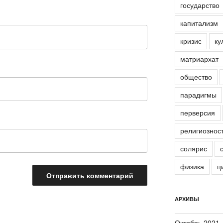
государство
капитализм
кризис
ку
матриархат
общество
парадигмы
перверсия
религиознос
солярис
физика
ц
АРХИВЫ
Октябрь 2021