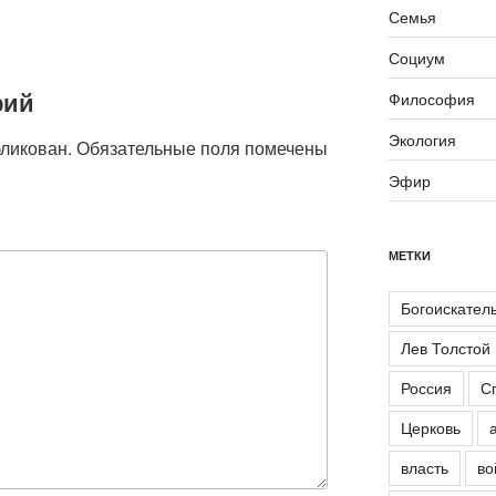
Семья
Социум
рий
Философия
Экология
бликован.
Обязательные поля помечены
Эфир
МЕТКИ
Богоискател
Лев Толстой
Россия
С
Церковь
власть
во