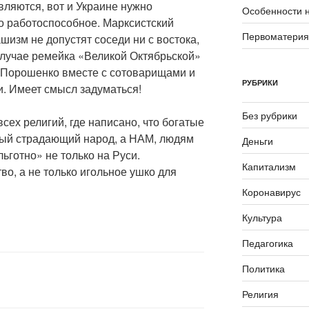
вляются, вот и Украине нужно
Особенности 
о работоспособное. Марксистский
Первоматери
изм не допустят соседи ни с востока,
в случае ремейка «Великой Октябрьской»
 Порошенко вместе с сотоварищами и
РУБРИКИ
и. Имеет смысл задуматься!
Без рубрики
сех религий, где написано, что богатые
мый страдающий народ, а НАМ, людям
Деньги
ьготно» не только на Руси.
Капитализм
о, а не только игольное ушко для
Коронавирус
Культура
Педагогика
Политика
Религия