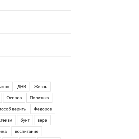
ьство
ДНВ
Жизнь
Осипов
Политика
пособ верить
Федоров
атеизм
бунт
вера
йна
воспитание