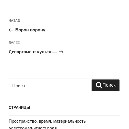
Навигация
Предыдущая
НАЗАД
по
запись:
записям
Ворон ворону
Следующая
ДАЛЕЕ
запись
Департамент культа —
Искать:
Поиск
СТРАНИЦЫ
Пространство, время, материальность
электромагнитного поля.