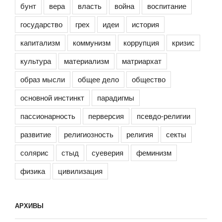
бунт
вера
власть
война
воспитание
государство
грех
идеи
история
капитализм
коммунизм
коррупция
кризис
культура
материализм
матриархат
образ мысли
общее дело
общество
основной инстинкт
парадигмы
пассионарность
перверсия
псевдо-религии
развитие
религиозность
религия
секты
солярис
стыд
суеверия
феминизм
физика
цивилизация
АРХИВЫ