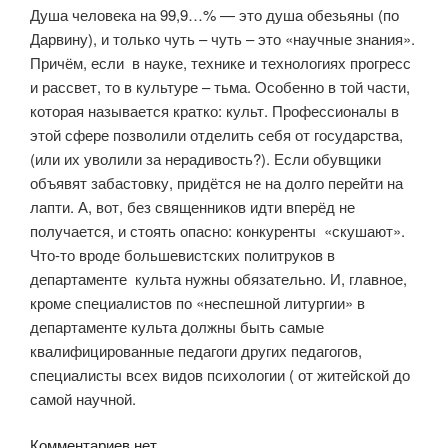
Душа человека на 99,9…% — это душа обезьяны (по
Дарвину), и только чуть – чуть – это «научные знания».
Причём, если в науке, технике и технологиях прогресс
и рассвет, то в культуре – тьма. Особенно в той части,
которая называется кратко: культ. Профессионалы в
этой сфере позволили отделить себя от государства,
(или их уволили за нерадивость?). Если обувщики
объявят забастовку, придётся не на долго перейти на
лапти. А, вот, без священников идти вперёд не
получается, и стоять опасно: конкуренты «скушают».
Что-то вроде большевистских политруков в
департаменте культа нужны обязательно. И, главное,
кроме специалистов по «неспешной литургии» в
департаменте культа должны быть самые
квалифицированные педагоги других педагогов,
специалисты всех видов психологии ( от житейской до
самой научной.
Комментариев нет