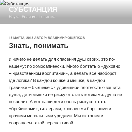
Перейти
СУБСТАНЦИЯ
к
Наука. Религия. Политика.
содержимому
ОПУБЛИКОВАНО
15 МАРТА, 2018
АВТОР:
ВЛАДИМИР ОЩЕПКОВ
Знать, понимать
и ничего не делать для спасения душ своих, это по-
нашему: по хомосапиенски. Много болтать о «духовно
– нравственном воспитании», а делать всё наоборот,
где логика? В каждой кошке и мышке, в каждой
травинке – былинке с чудовищной плотностью зашита
душа, дети мышки не рискуют стать котиками: душа не
позволит. А вот наши дети очень рискуют стать
«брейвиками», гитлерами, кровавыми барынями и
прочими моральными уродами. Мы их гоним и
совращаем такой перспективой.