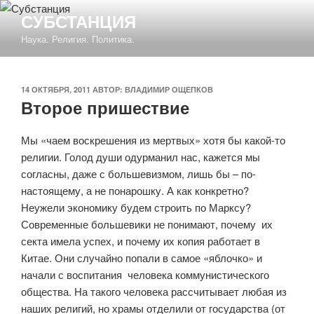
Перейти
СУБСТАНЦИЯ
к
Наука. Религия. Политика.
содержимому
ОПУБЛИКОВАНО
14 ОКТЯБРЯ, 2011
АВТОР:
ВЛАДИМИР ОЩЕПКОВ
Второе пришествие
Мы «чаем воскрешения из мертвых» хотя бы какой-то
религии. Голод души одурманил нас, кажется мы
согласны, даже с большевизмом, лишь бы – по-
настоящему, а не понарошку. А как конкретно?
Неужели экономику будем строить по Марксу?
Современные большевики не понимают, почему их
секта имела успех, и почему их копия работает в
Китае. Они случайно попали в самое «яблочко» и
начали с воспитания человека коммунистического
общества. На такого человека рассчитывает любая из
наших религий, но храмы отделили от государства (от