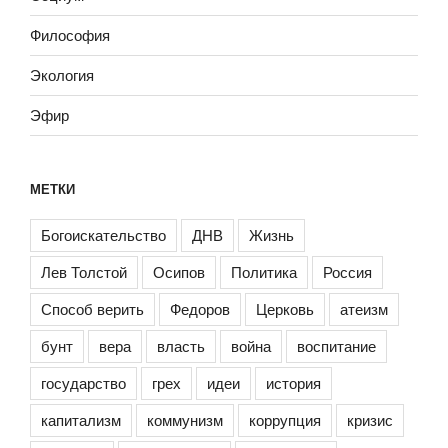
Философия
Экология
Эфир
МЕТКИ
Богоискательство
ДНВ
Жизнь
Лев Толстой
Осипов
Политика
Россия
Способ верить
Федоров
Церковь
атеизм
бунт
вера
власть
война
воспитание
государство
грех
идеи
история
капитализм
коммунизм
коррупция
кризис