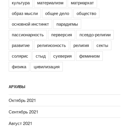
культура
материализм
матриархат
образ мысли
общее дело
общество
основной инстинкт
парадигмы
пассионарность
перверсия
псевдо-религии
развитие
религиозность
религия
секты
солярис
стыд
суеверия
феминизм
физика
цивилизация
АРХИВЫ
Октябрь 2021
Сентябрь 2021
Август 2021