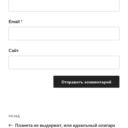
Email
*
Сайт
Навигация
Предыдущая
НАЗАД
по
запись:
записям
Планета не выдержит, или идеальный олигарх