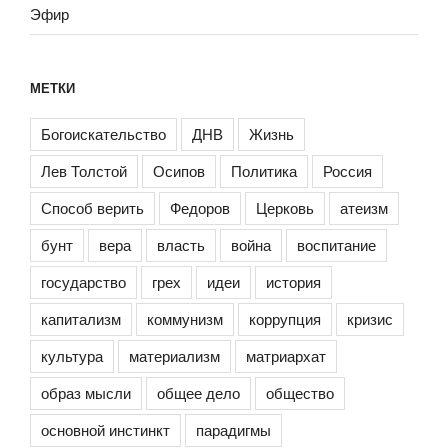
Эфир
МЕТКИ
Богоискательство
ДНВ
Жизнь
Лев Толстой
Осипов
Политика
Россия
Способ верить
Федоров
Церковь
атеизм
бунт
вера
власть
война
воспитание
государство
грех
идеи
история
капитализм
коммунизм
коррупция
кризис
культура
материализм
матриархат
образ мысли
общее дело
общество
основной инстинкт
парадигмы