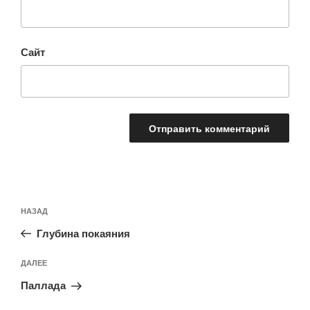
Сайт
Навигация
Предыдущая
НАЗАД
по
запись:
записям
Глубина покаяния
Следующая
ДАЛЕЕ
запись
Паллада