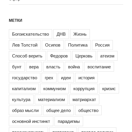
МЕТКИ
Богоискательство
ДНВ
Жизнь
Лев Толстой
Осипов
Политика
Россия
Способ верить
Федоров
Церковь
атеизм
бунт
вера
власть
война
воспитание
государство
грех
идеи
история
капитализм
коммунизм
коррупция
кризис
культура
материализм
матриархат
образ мысли
общее дело
общество
основной инстинкт
парадигмы
пассионарность
перверсия
псевдо-религии