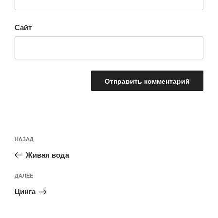
Сайт
Навигация
Предыдущая
НАЗАД
по
запись:
записям
Живая вода
Следующая
ДАЛЕЕ
запись
Цинга