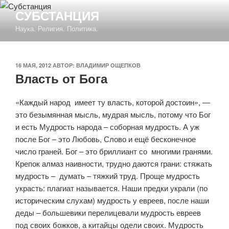
Перейти
СУБСТАНЦИЯ
к
Наука. Религия. Политика.
содержимому
ОПУБЛИКОВАНО
16 МАЯ, 2012
АВТОР:
ВЛАДИМИР ОЩЕПКОВ
Власть от Бога
«Каждый народ имеет ту власть, которой достоин», —
это безымянная мысль, мудрая мысль, потому что Бог
и есть Мудрость народа – соборная мудрость. А уж
после Бог – это Любовь, Слово и ещё бесконечное
число граней. Бог – это бриллиант со многими гранями.
Крепок алмаз наивности, трудно даются грани: стяжать
мудрость – думать – тяжкий труд. Проще мудрость
украсть: плагиат называется. Наши предки украли (по
историческим слухам) мудрость у евреев, после наши
деды – большевики перелицевали мудрость евреев
под своих божков, а китайцы одели своих. Мудрость