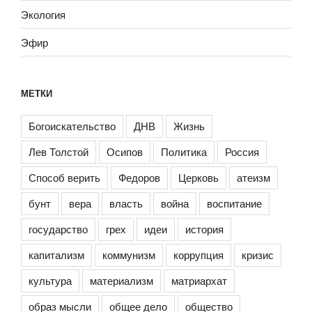
Экология
Эфир
МЕТКИ
Богоискательство
ДНВ
Жизнь
Лев Толстой
Осипов
Политика
Россия
Способ верить
Федоров
Церковь
атеизм
бунт
вера
власть
война
воспитание
государство
грех
идеи
история
капитализм
коммунизм
коррупция
кризис
культура
материализм
матриархат
образ мысли
общее дело
общество