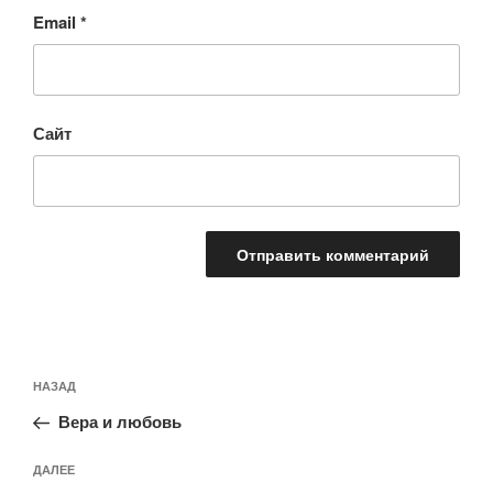
Email
*
Сайт
Навигация
Предыдущая
НАЗАД
по
запись:
записям
Вера и любовь
Следующая
ДАЛЕЕ