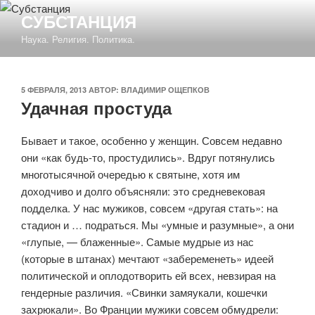
Перейти
СУБСТАНЦИЯ
к
Наука. Религия. Политика.
содержимому
ОПУБЛИКОВАНО
5 ФЕВРАЛЯ, 2013
АВТОР:
ВЛАДИМИР ОЩЕПКОВ
Удачная простуда
Бывает и такое, особенно у женщин. Совсем недавно
они «как будь-то, простудились». Вдруг потянулись
многотысячной очередью к святыне, хотя им
доходчиво и долго объясняли: это средневековая
подделка. У нас мужиков, совсем «другая стать»: на
стадион и … подраться. Мы «умные и разумные», а они
«глупые, — блаженные». Самые мудрые из нас
(которые в штанах) мечтают «забеременеть» идеей
политической и оплодотворить ей всех, невзирая на
гендерные различия. «Свинки замяукали, кошечки
захрюкали». Во Франции мужики совсем обмудрели: