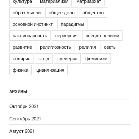
культура
материализм
матриархат
образ мысли
общее дело
общество
основной инстинкт
парадигмы
пассионарность
перверсия
псевдо-религии
развитие
религиозность
религия
секты
солярис
стыд
суеверия
феминизм
физика
цивилизация
АРХИВЫ
Октябрь 2021
Сентябрь 2021
Август 2021