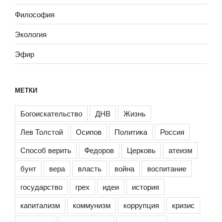
Философия
Экология
Эфир
МЕТКИ
Богоискательство
ДНВ
Жизнь
Лев Толстой
Осипов
Политика
Россия
Способ верить
Федоров
Церковь
атеизм
бунт
вера
власть
война
воспитание
государство
грех
идеи
история
капитализм
коммунизм
коррупция
кризис