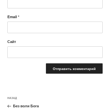
Email
*
Сайт
Навигация
Предыдущая
НАЗАД
по
запись:
записям
Без воли Бога