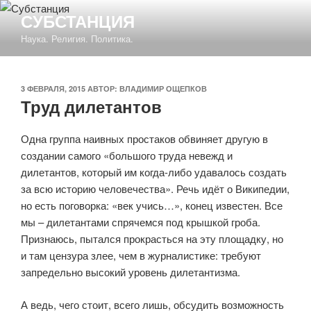
Перейти
СУБСТАНЦИЯ
к
Наука. Религия. Политика.
содержимому
ОПУБЛИКОВАНО
3 ФЕВРАЛЯ, 2015
АВТОР:
ВЛАДИМИР ОЩЕПКОВ
Труд дилетантов
Одна группа наивных простаков обвиняет другую в
создании самого «большого труда невежд и
дилетантов, который им когда-либо удавалось создать
за всю историю человечества». Речь идёт о Википедии,
но есть поговорка: «век учись…», конец известен. Все
мы – дилетантами спрячемся под крышкой гроба.
Признаюсь, пытался прокрасться на эту площадку, но
и там цензура злее, чем в журналистике: требуют
запредельно высокий уровень дилетантизма.
А ведь, чего стоит, всего лишь, обсудить возможность