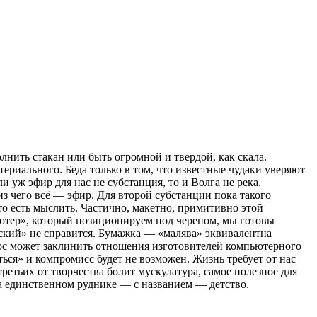
нить стакан или быть огромной и твердой, как скала.
териального. Беда только в том, что известные чудаки уверяют
 уж эфир для нас не субстанция, то и Волга не река.
из чего всё — эфир. Для второй субстанции пока такого
то есть мыслить. Частично, макетно, примитивно этой
ютер», который позиционируем под черепом, мы готовы
ский» не справится. Бумажка — «малява» эквивалентна
опрос может заклинить отношения изготовителей компьютерного
ься» и компромисс будет не возможен. Жизнь требует от нас
ретьих от творчества болит мускулатура, самое полезное для
на единственном руднике — с названием — детство.