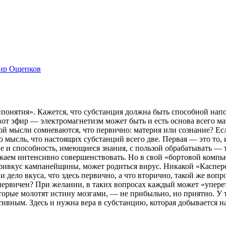
ир Ощепков
онятия». Кажется, что субстанция должна быть способной напол
вот эфир — электромагнетизм может быть и есть основа всего ма
ой мысли сомневаются, что первично: материя или сознание? Если
 мысль, что настоящих субстанций всего две. Первая — это то, 
ие и способность, имеющиеся знания, с пользой обрабатывать — 
жаем интенсивно совершенствовать. Но в свой «бортовой компь
привкус кампанейщины, может родиться вирус. Никакой «Каспер
 и дело вкуса, что здесь первично, а что вторично, такой же в
первичен? При желании, в таких вопросах каждый может «уперет
торые молотят истину мозгами, — не прибыльно, но приятно. У т
тивным. Здесь и нужна вера в субстанцию, которая добывается 