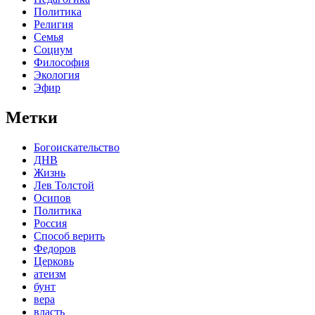
Политика
Религия
Семья
Социум
Философия
Экология
Эфир
Метки
Богоискательство
ДНВ
Жизнь
Лев Толстой
Осипов
Политика
Россия
Способ верить
Федоров
Церковь
атеизм
бунт
вера
власть