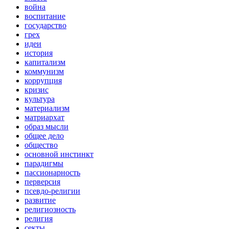
война
воспитание
государство
грех
идеи
история
капитализм
коммунизм
коррупция
кризис
культура
материализм
матриархат
образ мысли
общее дело
общество
основной инстинкт
парадигмы
пассионарность
перверсия
псевдо-религии
развитие
религиозность
религия
секты