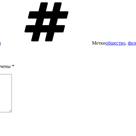
и
Метки
общество
,
физ
ечены
*