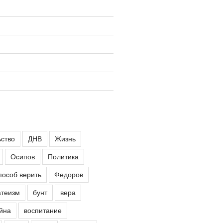
ьство
ДНВ
Жизнь
Осипов
Политика
пособ верить
Федоров
атеизм
бунт
вера
йна
воспитание