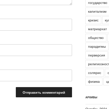
государство
капитализм
кризис
ку
матриархат
общество
парадигмы
перверсия
религиознос
солярис
физика
ц
АРХИВЫ
Октябрь 2021