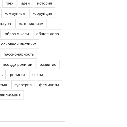
грех
идеи
история
коммунизм
коррупция
льтура
материализм
образ мысли
общее дело
основной инстинкт
пассионарность
псевдо-религии
развитие
ть
религия
секты
стыд
суеверия
феминизм
ивилизация