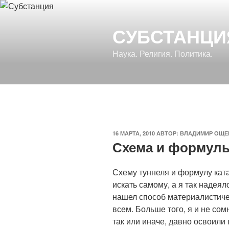
Перейти
к
СУБСТАНЦИ
содержимому
Наука. Религия. Политика.
ОПУБЛИКОВАНО
16 МАРТА, 2010
АВТОР:
ВЛАДИМИР ОЩЕ
Схема и формул
Схему туннеля и формулу кат
искать самому, а я так надеялс
нашел способ материалистиче
всем. Больше того, я и не со
так или иначе, давно освоил