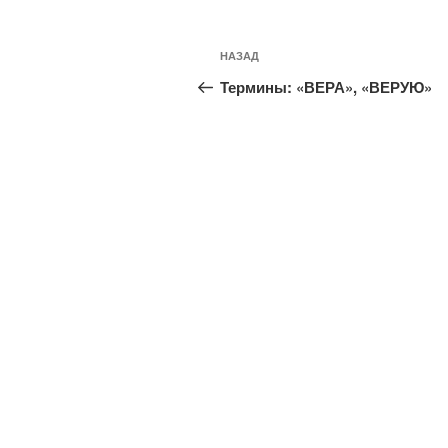
Навигация
Предыдущая
НАЗАД
по
запись:
Термины: «ВЕРА», «ВЕРУЮ»
записям