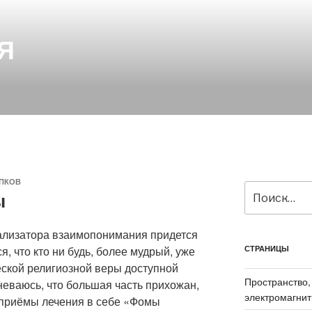
Я
ПКОВ
Искать:
ы
ализатора взаимопонимания придется
я, что кто ни будь, более мудрый, уже
СТРАНИЦЫ
ской религиозной веры доступной
Пространство,
мневаюсь, что большая часть прихожан,
электромагнит
и приёмы лечения в себе «Фомы