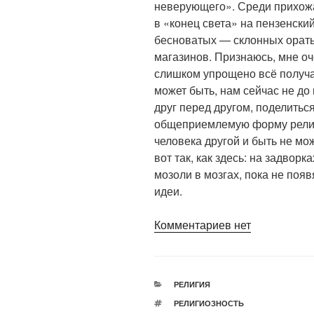
неверующего». Среди прихож
в «конец света» на пензенски
бесноватых — склонных орать
магазинов. Признаюсь, мне оче
слишком упрощено всё получае
может быть, нам сейчас не до
друг перед другом, поделитьс
общеприемлемую форму религи
человека другой и быть не м
вот так, как здесь: на задворк
мозоли в мозгах, пока не поя
идеи.
Комментариев нет
РУБРИКИ
РЕЛИГИЯ
МЕТКИ
РЕЛИГИОЗНОСТЬ