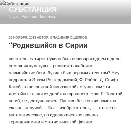
Перейти
СУБСТАНЦИЯ
к
Наука. Религия. Политика.
содержимому
ОПУБЛИКОВАНО
25 НОЯБРЯ, 2013
АВТОР:
ВЛАДИМИР ОЩЕПКОВ
“Родившийся в Сирии
писатель, сатирик Лукиан был первопроходцем в деле
осмеяния культуры – религии: похабники –
олимпийские боги. Лукиан был первым атеистом? Ему
подражали Эразм Роттердамский, Ф. Рабле, Д. Свифт.
Какой- то непонятной «морзянкой» стучат нам эти
достойные люди из далёкого прошлого. Наш Л. Толстой
погиб, не достучавшись. Пушкин без тонких намеков
сказал: «случай — Бог – изобретатель», — это же не
математическое, но идеологическое начало
термодинамики и статистической физики.