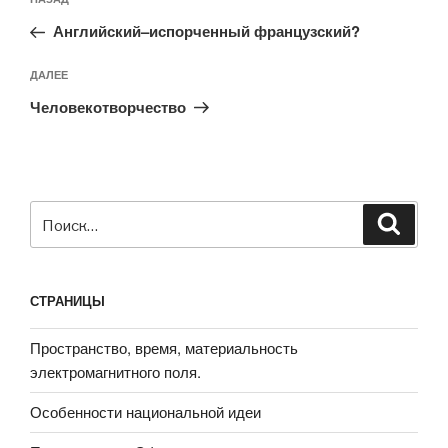
Предыдущая
по
запись:
записям
Английский–испорченный французский?
Следующая
ДАЛЕЕ
запись
Человекотворчество
Искать:
Поиск
СТРАНИЦЫ
Пространство, время, материальность
электромагнитного поля.
Особенности национальной идеи