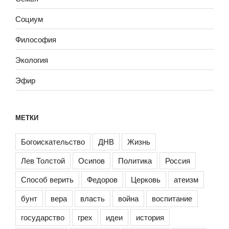
Социум
Философия
Экология
Эфир
МЕТКИ
Богоискательство
ДНВ
Жизнь
Лев Толстой
Осипов
Политика
Россия
Способ верить
Федоров
Церковь
атеизм
бунт
вера
власть
война
воспитание
государство
грех
идеи
история