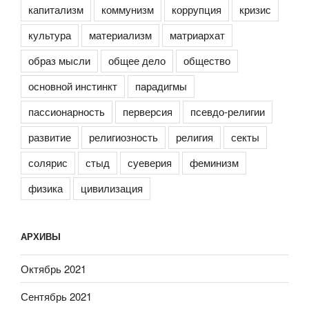
капитализм
коммунизм
коррупция
кризис
культура
материализм
матриархат
образ мысли
общее дело
общество
основной инстинкт
парадигмы
пассионарность
перверсия
псевдо-религии
развитие
религиозность
религия
секты
солярис
стыд
суеверия
феминизм
физика
цивилизация
АРХИВЫ
Октябрь 2021
Сентябрь 2021