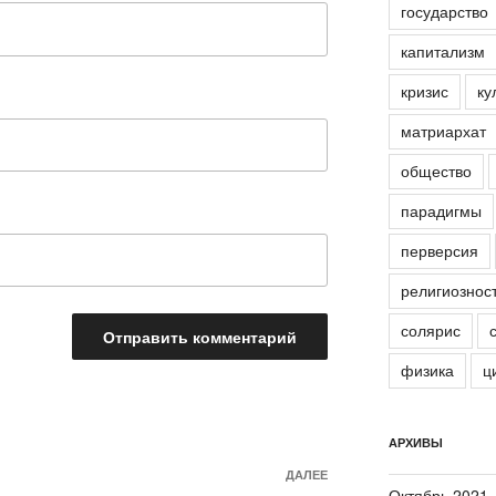
государство
капитализм
кризис
ку
матриархат
общество
парадигмы
перверсия
религиознос
солярис
физика
ц
АРХИВЫ
ДАЛЕЕ
Следующая
Октябрь 2021