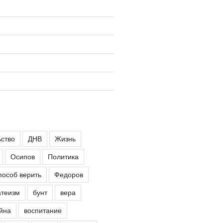
ьство
ДНВ
Жизнь
Осипов
Политика
пособ верить
Федоров
атеизм
бунт
вера
йна
воспитание