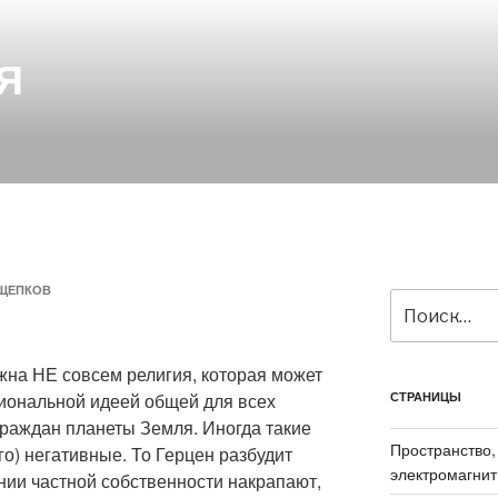
Я
ЩЕПКОВ
Искать:
жна НЕ совсем религия, которая может
иональной идеей общей для всех
СТРАНИЦЫ
граждан планеты Земля. Иногда такие
Пространство,
о) негативные. То Герцен разбудит
электромагнит
нии частной собственности накрапают,