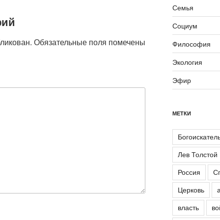
Семья
рий
Социум
бликован.
Обязательные поля помечены
Философия
Экология
Эфир
МЕТКИ
Богоискател
Лев Толстой
Россия
С
Церковь
власть
во