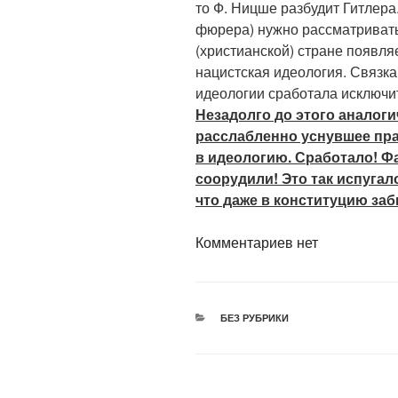
то Ф. Ницше разбудит Гитлера
фюрера) нужно рассматривать
(христианской) стране появля
нацистская идеология. Связк
идеологии сработала исключ
Незадолго до этого аналоги
расслабленно уснувшее пр
в идеологию. Сработало! 
соорудили! Это так испугал
что даже в конституцию за
Комментариев нет
РУБРИКИ
БЕЗ РУБРИКИ