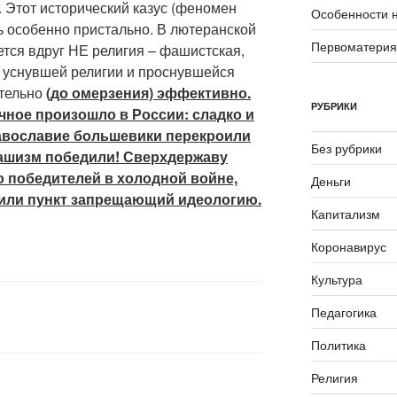
. Этот исторический казус (феномен
Особенности 
 особенно пристально. В лютеранской
Первоматери
ется вдруг НЕ религия – фашистская,
а уснувшей религии и проснувшейся
ительно
(до омерзения) эффективно.
РУБРИКИ
чное произошло в России: сладко и
авославие большевики перекроили
Без рубрики
Фашизм победили! Сверхдержаву
о победителей в холодной войне,
Деньги
били пункт запрещающий идеологию.
Капитализм
Коронавирус
Культура
Педагогика
Политика
Религия