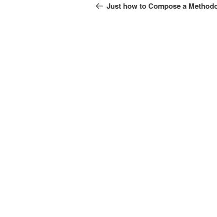
по
запись:
Just how to Compose a Method
записям