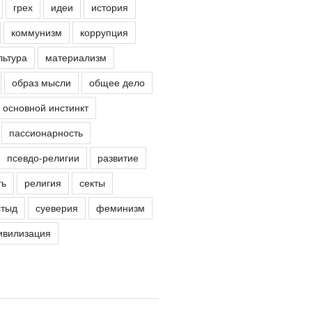
грех
идеи
история
коммунизм
коррупция
льтура
материализм
образ мысли
общее дело
основной инстинкт
пассионарность
псевдо-религии
развитие
ть
религия
секты
стыд
суеверия
феминизм
ивилизация