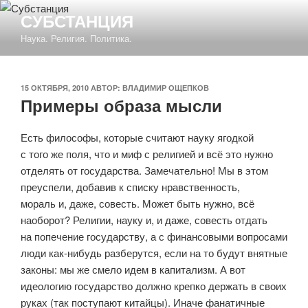
Перейти
СУБСТАНЦИЯ
к
Наука. Религия. Политика.
содержимому
ОПУБЛИКОВАНО
15 ОКТЯБРЯ, 2010
АВТОР:
ВЛАДИМИР ОЩЕПКОВ
Примеры образа мысли
Есть философы, которые считают науку ягодкой
с того же поля, что и миф с религией и всё это нужно
отделять от государства. Замечательно! Мы в этом
преуспели, добавив к списку нравственность,
мораль и, даже, совесть. Может быть нужно, всё
наоборот? Религии, науку и, и даже, совесть отдать
на попечение государству, а с финансовыми вопросами
люди как-нибудь разберутся, если на то будут внятные
законы: мы же смело идем в капитализм. А вот
идеологию государство должно крепко держать в своих
руках (так поступают китайцы). Иначе фанатичные