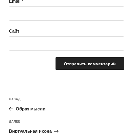
Email
*
Сайт
Навигация
Предыдущая
НАЗАД
по
запись:
записям
Образ мысли
Следующая
ДАЛЕЕ
запись
Виртуальная икона