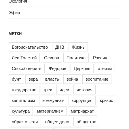
Экология
Эфир
МЕТКИ
Богоискательство
ДНВ
Жизнь
Лев Толстой
Осипов
Политика
Россия
Способ верить
Федоров
Церковь
атеизм
бунт
вера
власть
война
воспитание
государство
грех
идеи
история
капитализм
коммунизм
коррупция
кризис
культура
материализм
матриархат
образ мысли
общее дело
общество