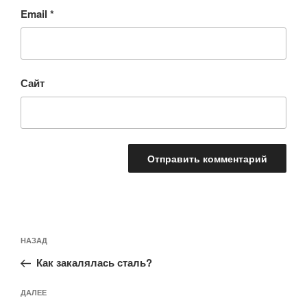
Email
*
Сайт
Навигация
Предыдущая
НАЗАД
по
запись:
записям
Как закалялась сталь?
Следующая
ДАЛЕЕ