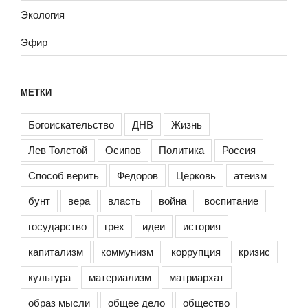
Экология
Эфир
МЕТКИ
Богоискательство
ДНВ
Жизнь
Лев Толстой
Осипов
Политика
Россия
Способ верить
Федоров
Церковь
атеизм
бунт
вера
власть
война
воспитание
государство
грех
идеи
история
капитализм
коммунизм
коррупция
кризис
культура
материализм
матриархат
образ мысли
общее дело
общество