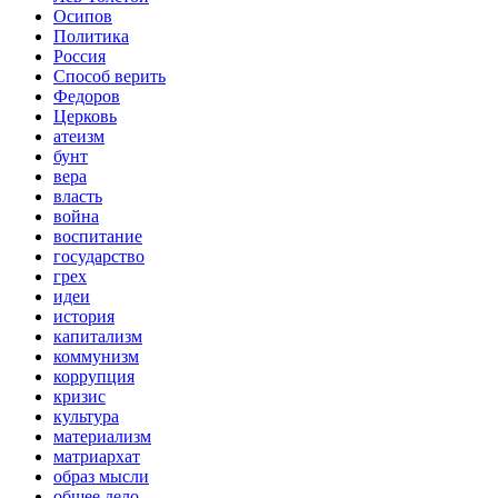
Осипов
Политика
Россия
Способ верить
Федоров
Церковь
атеизм
бунт
вера
власть
война
воспитание
государство
грех
идеи
история
капитализм
коммунизм
коррупция
кризис
культура
материализм
матриархат
образ мысли
общее дело