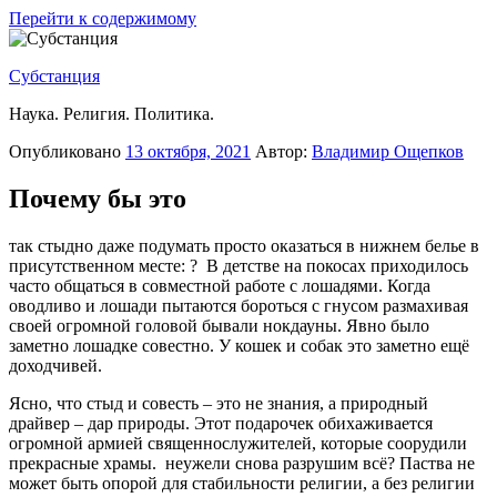
Перейти к содержимому
Субстанция
Наука. Религия. Политика.
Опубликовано
13 октября, 2021
Автор:
Владимир Ощепков
Почему бы это
так стыдно даже подумать просто оказаться в нижнем белье в
присутственном месте: ? В детстве на покосах приходилось
часто общаться в совместной работе с лошадями. Когда
оводливо и лошади пытаются бороться с гнусом размахивая
своей огромной головой бывали нокдауны. Явно было
заметно лошадке совестно. У кошек и собак это заметно ещё
доходчивей.
Ясно, что стыд и совесть – это не знания, а природный
драйвер – дар природы. Этот подарочек обихаживается
огромной армией священнослужителей, которые соорудили
прекрасные храмы. неужели снова разрушим всё? Паства не
может быть опорой для стабильности религии, а без религии