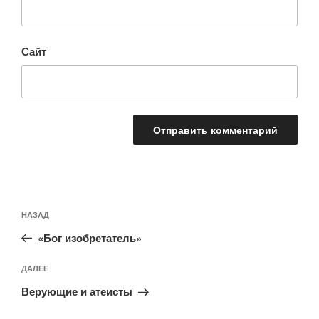
Сайт
Навигация
Предыдущая
НАЗАД
по
запись:
записям
«Бог изобретатель»
Следующая
ДАЛЕЕ
запись
Верующие и атеисты