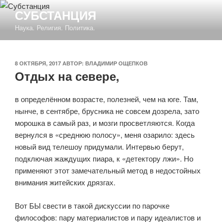
Перейти
СУБСТАНЦИЯ
к
Наука. Религия. Политика.
содержимому
ОПУБЛИКОВАНО
8 ОКТЯБРЯ, 2017
АВТОР:
ВЛАДИМИР ОЩЕПКОВ
Отдых на севере,
в определённом возрасте, полезней, чем на юге. Там,
нынче, в сентябре, брусника не совсем дозрела, зато
морошка в самый раз, и мозги просветляются. Когда
вернулся в «среднюю полосу», меня озарило: здесь
новый вид телешоу придумали. Интервью берут,
подключая жаждущих пиара, к «детектору лжи». Но
применяют этот замечательный метод в недостойных
внимания житейских дрязгах.
Вот БЫ свести в такой дискуссии по парочке
философов: пару материалистов и пару идеалистов и