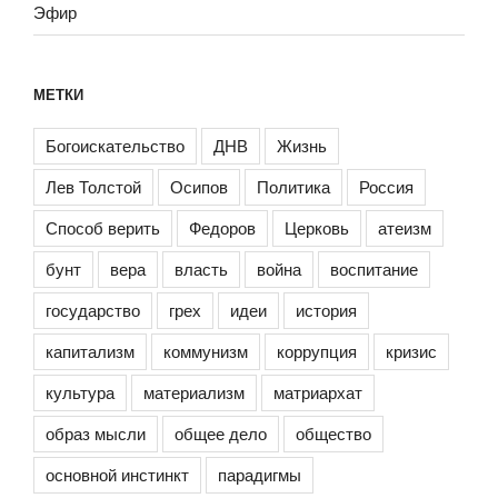
Эфир
МЕТКИ
Богоискательство
ДНВ
Жизнь
Лев Толстой
Осипов
Политика
Россия
Способ верить
Федоров
Церковь
атеизм
бунт
вера
власть
война
воспитание
государство
грех
идеи
история
капитализм
коммунизм
коррупция
кризис
культура
материализм
матриархат
образ мысли
общее дело
общество
основной инстинкт
парадигмы