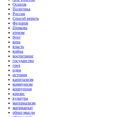
Осипов
Политика
Россия
Способ верить
Федоров
Церковь
атеизм
бунт
вера
власть
война
воспитание
государство
грех
идеи
история
капитализм
коммунизм
коррупция
кризис
культура
материализм
матриархат
образ мысли