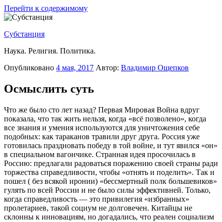
Перейти к содержимому
Субстанция
Наука. Религия. Политика.
Опубликовано
4 мая, 2017
Автор:
Владимир Ощепков
Осмыслить суть
Что же было сто лет назад? Первая Мировая Война вдруг
показала, что так жить нельзя, когда «всё позволено», когда
все знания и умения используются для уничтожения себе
подобных: как тараканов травили друг друга. Россия уже
готовилась праздновать победу в той войне, и тут явился «он»
в специальном вагончике. Странная идея просочилась в
Россию: предлагали радоваться поражению своей страны ради
торжества справедливости, чтобы «отнять и поделить». Так и
пошел ( без всякой иронии) «бессмертный полк большевиков»
гулять по всей России и не было силы эффективней. Только,
когда справедливость — это привилегия «избранных»
пролетариев, такой социум не долговечен. Китайцы не
склонны к инновациям, но догадались, что реален социализм