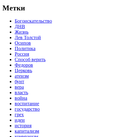
Метки
Богоискательство
ДНВ
Жизнь
Лев Толстой
Осипов
Политика
Россия
Способ верить
Федоров
Церковь
атеизм
бунт
вера
власть
война
воспитание
государство
грех
идеи
история
капитализм
коммунизм