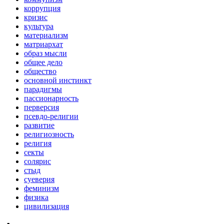
коррупция
кризис
культура
материализм
матриархат
образ мысли
общее дело
общество
основной инстинкт
парадигмы
пассионарность
перверсия
псевдо-религии
развитие
религиозность
религия
секты
солярис
стыд
суеверия
феминизм
физика
цивилизация