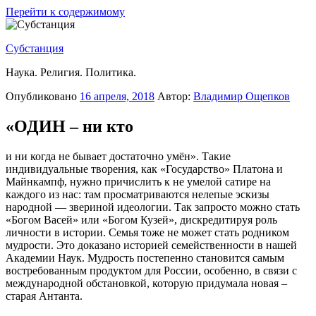
Перейти к содержимому
Субстанция
Наука. Религия. Политика.
Опубликовано
16 апреля, 2018
Автор:
Владимир Ощепков
«ОДИН – ни кто
и ни когда не бывает достаточно умён». Такие
индивидуальные творения, как «Государство» Платона и
Майнкампф, нужно причислить к не умелой сатире на
каждого из нас: там просматриваются нелепые эскизы
народной — звериной идеологии. Так запросто можно стать
«Богом Васей» или «Богом Кузей», дискредитируя роль
личности в истории. Семья тоже не может стать родником
мудрости. Это доказано историей семейственности в нашей
Академии Наук. Мудрость постепенно становится самым
востребованным продуктом для России, особенно, в связи с
международной обстановкой, которую придумала новая –
старая Антанта.