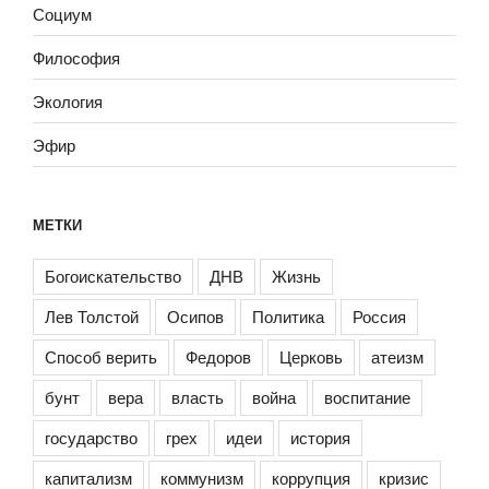
Социум
Философия
Экология
Эфир
МЕТКИ
Богоискательство
ДНВ
Жизнь
Лев Толстой
Осипов
Политика
Россия
Способ верить
Федоров
Церковь
атеизм
бунт
вера
власть
война
воспитание
государство
грех
идеи
история
капитализм
коммунизм
коррупция
кризис