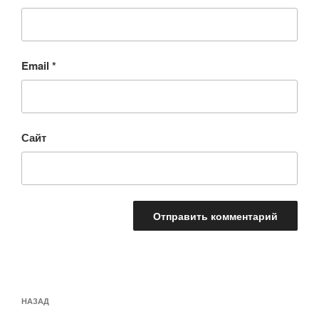
Email
*
Сайт
Навигация
Предыдущая
НАЗАД
по