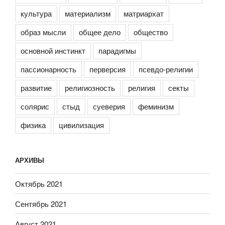
культура
материализм
матриархат
образ мысли
общее дело
общество
основной инстинкт
парадигмы
пассионарность
перверсия
псевдо-религии
развитие
религиозность
религия
секты
солярис
стыд
суеверия
феминизм
физика
цивилизация
АРХИВЫ
Октябрь 2021
Сентябрь 2021
Август 2021