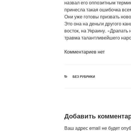
назвал его оппозитным термин
принесла такая ошибочка все
Они уже готовы призвать ново
Это она на деньги другого ка
восток, на Украину. «Драпать
травма талантливейшего наро
Комментариев нет
РУБРИКИ
БЕЗ РУБРИКИ
Добавить коммента
Ваш адрес email не будет опу