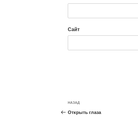
Сайт
Навигация
Предыдущая
НАЗАД
по
запись:
Открыть глаза
записям