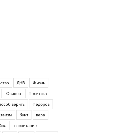
ьство
ДНВ
Жизнь
Осипов
Политика
пособ верить
Федоров
атеизм
бунт
вера
йна
воспитание