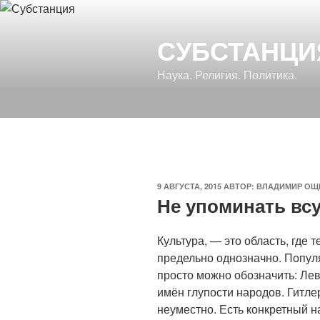
Перейти
к
СУБСТАНЦИ
содержимому
Наука. Религия. Политика.
ОПУБЛИКОВАНО
9 АВГУСТА, 2015
АВТОР:
ВЛАДИМИР ОЩ
Не упоминать всу
Культура, — это область, где
предельно однозначно. Попул
просто можно обозначить: Ле
имён глупости народов. Гитле
неуместно. Есть конкретный н