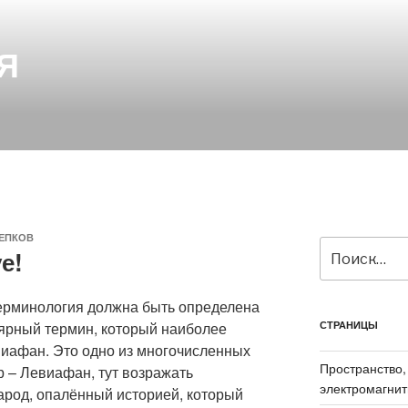
Я
ЕПКОВ
Искать:
е!
 терминология должна быть определена
ярный термин, который наиболее
СТРАНИЦЫ
виафан. Это одно из многочисленных
Пространство,
р – Левиафан, тут возражать
электромагнит
арод, опалённый историей, который