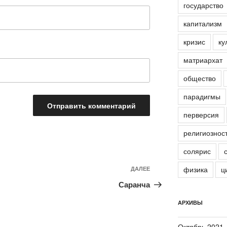
государство
капитализм
кризис
ку
матриархат
общество
парадигмы
перверсия
религиознос
солярис
физика
ц
ДАЛЕЕ
Следующая
запись
Саранча
АРХИВЫ
Октябрь 2021