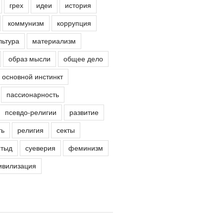
грех
идеи
история
коммунизм
коррупция
льтура
материализм
образ мысли
общее дело
основной инстинкт
пассионарность
псевдо-религии
развитие
ть
религия
секты
стыд
суеверия
феминизм
ивилизация