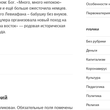
ом: Бог. «Много, много непокою»
Особенности 
м и ещё больше ожесточила немцев.
Первоматери
го Левиафана – бабушку без внуков.
нцлера организовала новый поход на
 на восток» — родовая историческая
РУБРИКИ
да.
Без рубрики
Деньги
Капитализм
Коронавирус
Культура
Педагогика
Политика
рий
Религия
бликован.
Обязательные поля помечены