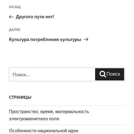
Навигация
Предыдущая
НАЗАД
по
запись:
записям
Другого пути нет!
Следующая
ДАЛЕЕ
запись
Культура потребления культуры
Искать:
Поиск
СТРАНИЦЫ
Пространство, время, материальность
электромагнитного поля.
Особенности национальной идеи