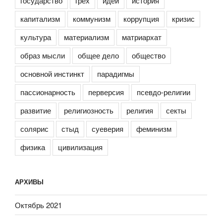
государство
грех
идеи
история
капитализм
коммунизм
коррупция
кризис
культура
материализм
матриархат
образ мысли
общее дело
общество
основной инстинкт
парадигмы
пассионарность
перверсия
псевдо-религии
развитие
религиозность
религия
секты
солярис
стыд
суеверия
феминизм
физика
цивилизация
АРХИВЫ
Октябрь 2021