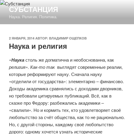
Перейти
СУБСТАНЦИЯ
к
Наука. Религия. Политика.
содержимому
ОПУБЛИКОВАНО
2 ЯНВАРЯ, 2014
АВТОР:
ВЛАДИМИР ОЩЕПКОВ
Наука и религия
«
Наука
столь же догматична и необоснованна, как
религия». Как-то так
выглядят современные реалии,
которые реформируют науку. Сначала науку
«отделили от государства»: элементарно – финансово.
Доходы академика сравнялись с доходами дворников,
но требовали цитируемых публикаций. Всё, как в
сказке про Федору: разбежались академики –
«свалили». Но и кормить тех, кто удовлетворяет своё
любопытство за счёт общества, как то не рационально.
Но, с другой стороны, каждому своё любопытство
дорого: одному хочется узнать исторические