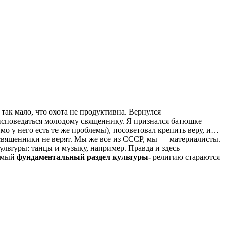
 так мало, что охота не продуктивна. Вернулся
исповедаться молодому священнику. Я признался батюшке
о у него есть те же проблемы), посоветовал крепить веру, и…
 и священники не верят. Мы же все из СССР, мы — материалисты.
ультуры: танцы и музыку, например. Правда и здесь
самый
фундаментальный раздел культуры-
религию стараются