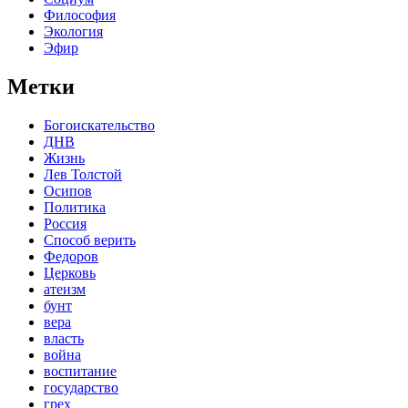
Философия
Экология
Эфир
Метки
Богоискательство
ДНВ
Жизнь
Лев Толстой
Осипов
Политика
Россия
Способ верить
Федоров
Церковь
атеизм
бунт
вера
власть
война
воспитание
государство
грех