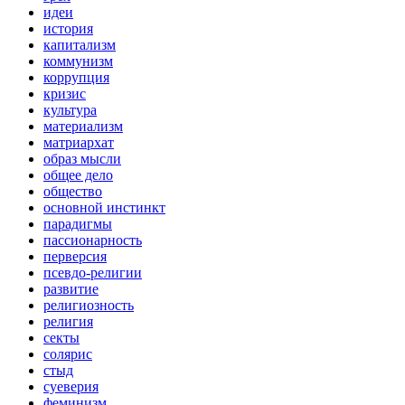
идеи
история
капитализм
коммунизм
коррупция
кризис
культура
материализм
матриархат
образ мысли
общее дело
общество
основной инстинкт
парадигмы
пассионарность
перверсия
псевдо-религии
развитие
религиозность
религия
секты
солярис
стыд
суеверия
феминизм