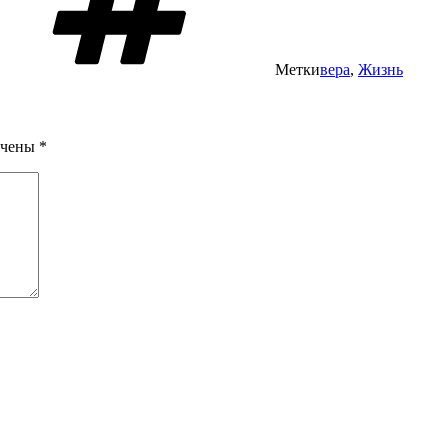
Метки
вера
,
Жизнь
ечены
*