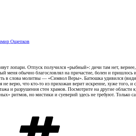
имир Ощепков
 живут лопари. Отпуск получился «рыбный»: дичи там нет, вернее,
ый меня обычно благословлял на причастие, болен и пришлось 
рить в слова молитвы — «Символ Веры». Батюшка удивился (видим
 я не верю, что кто-то из прихожан верит искренне, хуже того,
тажа и разрушения стен храмов. Посмотрите на другие области к
ных» ритмов, но мистики и суеверий здесь не требуют. Только 