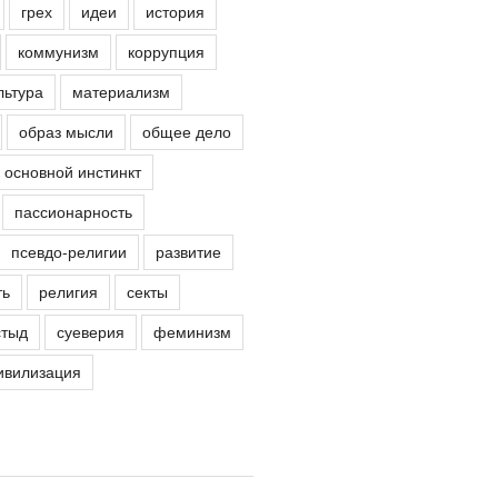
грех
идеи
история
коммунизм
коррупция
льтура
материализм
образ мысли
общее дело
основной инстинкт
пассионарность
псевдо-религии
развитие
ть
религия
секты
стыд
суеверия
феминизм
ивилизация