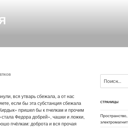
Я
ЕПКОВ
Искать:
знули, вся утварь сбежала, а от нас
ете, если бы эта субстанция сбежала
СТРАНИЦЫ
 «Кирдык» пришел бы к пчелкам и прочим
Пространство,
 «стала Федора добрей», чашки и ложки,
электромагнит
рошо пчёлкам: доброта и вся прочая