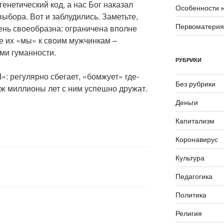
енетический код, а нас Бог наказал
Особенности 
выбора. Вот и заблудились. Заметьте,
Первоматери
ень своеобразна: ограничена вполне
 их «мы» к своим мужчинкам –
ми гуманности.
РУБРИКИ
»: регулярно сбегает, «бомжует» где-
Без рубрики
 уж миллионы лет с ним успешно дружат.
Деньги
Капитализм
Коронавирус
Культура
Педагогика
Политика
Религия