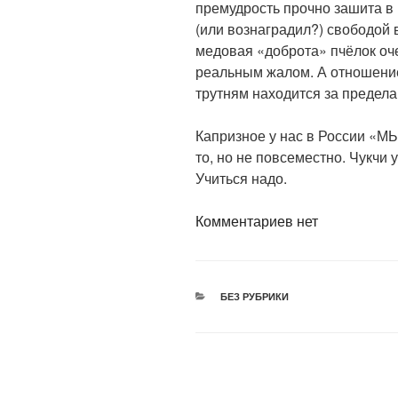
премудрость прочно зашита в г
(или вознаградил?) свободой 
медовая «доброта» пчёлок оч
реальным жалом. А отношение
трутням находится за предела
Капризное у нас в России «МЫ
то, но не повсеместно. Чукчи
Учиться надо.
Комментариев нет
РУБРИКИ
БЕЗ РУБРИКИ