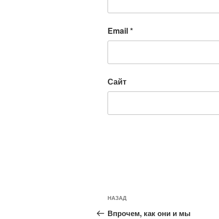
Email
*
Сайт
Навигация
Предыдущая
НАЗАД
по
запись:
Впрочем, как они и мы