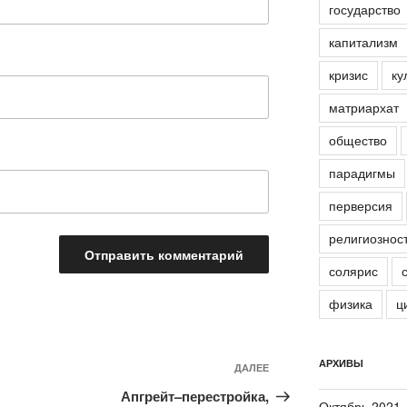
государство
капитализм
кризис
ку
матриархат
общество
парадигмы
перверсия
религиознос
солярис
физика
ц
АРХИВЫ
ДАЛЕЕ
Следующая
запись
Апгрейт–перестройка,
Октябрь 2021