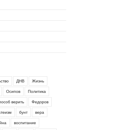
ьство
ДНВ
Жизнь
Осипов
Политика
пособ верить
Федоров
атеизм
бунт
вера
йна
воспитание