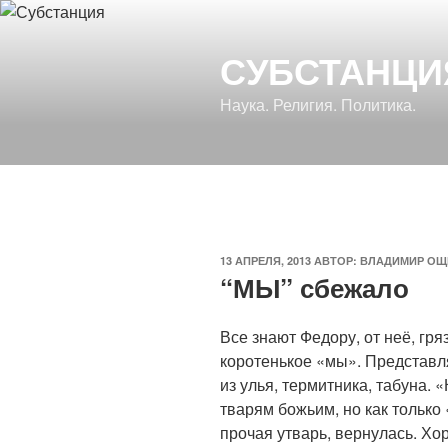
Перейти
к
СУБСТАНЦИ
содержимому
Наука. Религия. Политика.
ОПУБЛИКОВАНО
13 АПРЕЛЯ, 2013
АВТОР:
ВЛАДИМИР ОЩ
“МЫ” сбежало
Все знают Федору, от неё, гря
коротенькое «мы». Представля
из улья, термитника, табуна.
тварям божьим, но как только
прочая утварь, вернулась. Хо