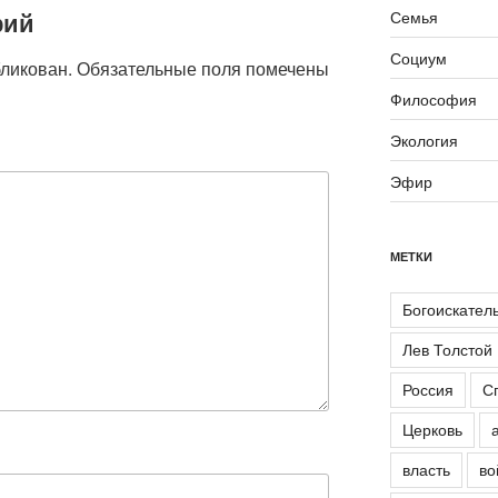
рий
Семья
Социум
бликован.
Обязательные поля помечены
Философия
Экология
Эфир
МЕТКИ
Богоискател
Лев Толстой
Россия
С
Церковь
власть
во