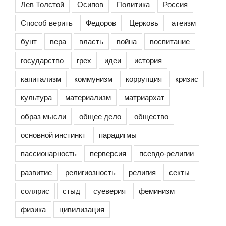
Лев Толстой
Осипов
Политика
Россия
Способ верить
Федоров
Церковь
атеизм
бунт
вера
власть
война
воспитание
государство
грех
идеи
история
капитализм
коммунизм
коррупция
кризис
культура
материализм
матриархат
образ мысли
общее дело
общество
основной инстинкт
парадигмы
пассионарность
перверсия
псевдо-религии
развитие
религиозность
религия
секты
солярис
стыд
суеверия
феминизм
физика
цивилизация