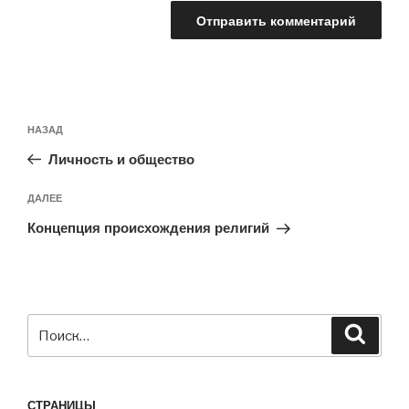
Навигация
Предыдущая
НАЗАД
по
запись:
записям
Личность и общество
Следующая
ДАЛЕЕ
запись
Концепция происхождения религий
Искать:
Поиск
СТРАНИЦЫ