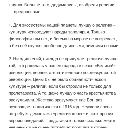
к нулю. Больше того, додумались , изобрели религии
— вредоносные.
1. Для экосистемы нашей планеты лучшую религию –
культуру исповедуют народы заполярья. Только
философии там нет, и богема на морозе не вызревает,
а без неё скучно, особенно длинными, зимними ночами.
2. Ни один гений, никогда не придумает религию лучше
той, что родилась у нашего народа в сезон «Великой»
революции, вернее, отвратительного послевкусия той
революции. Цены бы не было социалистической
культуре – религии, если бы строили не только для
пролетариата. А то, даже лучшую часть крестьянства
раскулачили. Жестоко вразумляет нас Бог, раз
возвращает политически в 1916 год. Неужели снова
потребует демонтажа «религии денег» и всех прочих
вероисповеданий. Представьте только сколько жертв
невинных и не очень потребует прогулка в страну