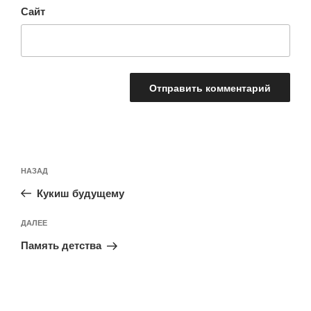
Сайт
Навигация
Предыдущая
НАЗАД
по
запись:
записям
Кукиш будущему
Следующая
ДАЛЕЕ
запись
Память детства