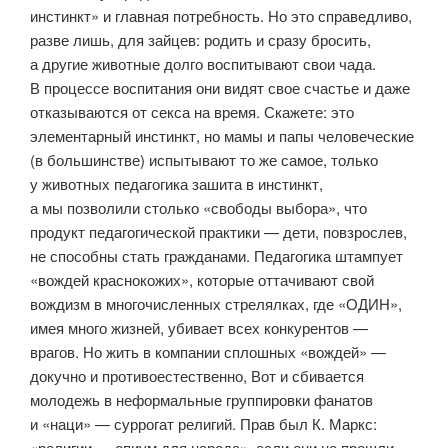
инстинкт» и главная потребность. Но это справедливо,
разве лишь, для зайцев: родить и сразу бросить,
а другие животные долго воспитывают свои чада.
В процессе воспитания они видят свое счастье и даже
отказываются от секса на время. Скажете: это
элементарный инстинкт, но мамы и папы человеческие
(в большинстве) испытывают то же самое, только
у животных педагогика зашита в инстинкт,
а мы позволили столько «свободы выбора», что
продукт педагогической практики — дети, повзрослев,
не способны стать гражданами. Педагогика штампует
«вождей краснокожих», которые оттачивают свой
вождизм в многочисленных стрелялках, где «ОДИН»,
имея много жизней, убивает всех конкурентов —
врагов. Но жить в компании сплошных «вождей» —
докучно и противоестественно, Вот и сбивается
молодежь в неформальные группировки фанатов
и «наци» — суррогат религий. Прав был К. Маркс:
«религии — опиум для народа», если они не прошли