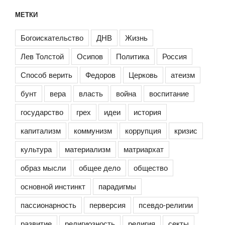
МЕТКИ
Богоискательство
ДНВ
Жизнь
Лев Толстой
Осипов
Политика
Россия
Способ верить
Федоров
Церковь
атеизм
бунт
вера
власть
война
воспитание
государство
грех
идеи
история
капитализм
коммунизм
коррупция
кризис
культура
материализм
матриархат
образ мысли
общее дело
общество
основной инстинкт
парадигмы
пассионарность
перверсия
псевдо-религии
развитие
религиозность
религия
секты